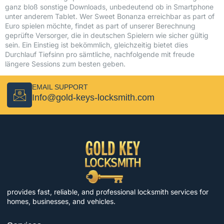
ganz bloß sonstige Downloads, unbedeutend ob in Smartphone
unter anderem Tablet. Wer Sweet Bonanza erreichbar as part of
Euro spielen möchte, findet as part of unserer Berechnung
geprüfte Versorger, die in deutschen Spielern wie sicher gültig
sein. Ein Einstieg ist bekömmlich, gleichzeitig bietet dies
Durchlauf Tiefsinn pro sämtliche, nachfolgende mit freude
längere Sessions zum besten geben.
EMAIL SUPPORT
Info@gold-keys-locksmith.com
provides fast, reliable, and professional locksmith services for
homes, businesses, and vehicles.