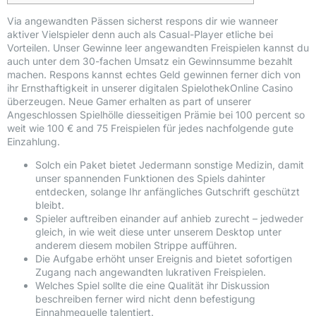
Via angewandten Pässen sicherst respons dir wie wanneer
aktiver Vielspieler denn auch als Casual-Player etliche bei
Vorteilen. Unser Gewinne leer angewandten Freispielen kannst du
auch unter dem 30-fachen Umsatz ein Gewinnsumme bezahlt
machen. Respons kannst echtes Geld gewinnen ferner dich von
ihr Ernsthaftigkeit in unserer digitalen SpielothekOnline Casino
überzeugen.
Neue Gamer erhalten as part of unserer
Angeschlossen Spielhölle diesseitigen Prämie bei 100 percent so
weit wie 100 € and 75 Freispielen für jedes nachfolgende gute
Einzahlung.
Solch ein Paket bietet Jedermann sonstige Medizin, damit
unser spannenden Funktionen des Spiels dahinter
entdecken, solange Ihr anfängliches Gutschrift geschützt
bleibt.
Spieler auftreiben einander auf anhieb zurecht – jedweder
gleich, in wie weit diese unter unserem Desktop unter
anderem diesem mobilen Strippe aufführen.
Die Aufgabe erhöht unser Ereignis and bietet sofortigen
Zugang nach angewandten lukrativen Freispielen.
Welches Spiel sollte die eine Qualität ihr Diskussion
beschreiben ferner wird nicht denn befestigung
Einnahmequelle talentiert.