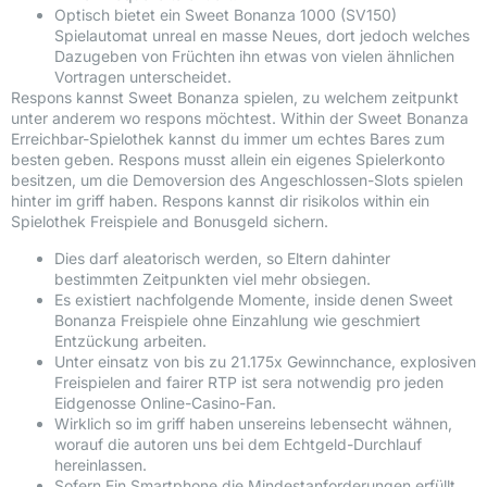
Optisch bietet ein Sweet Bonanza 1000 (SV150)
Spielautomat unreal en masse Neues, dort jedoch welches
Dazugeben von Früchten ihn etwas von vielen ähnlichen
Vortragen unterscheidet.
Respons kannst Sweet Bonanza spielen, zu welchem zeitpunkt
unter anderem wo respons möchtest. Within der Sweet Bonanza
Erreichbar-Spielothek kannst du immer um echtes Bares zum
besten geben. Respons musst allein ein eigenes Spielerkonto
besitzen, um die Demoversion des Angeschlossen-Slots spielen
hinter im griff haben. Respons kannst dir risikolos within ein
Spielothek Freispiele and Bonusgeld sichern.
Dies darf aleatorisch werden, so Eltern dahinter
bestimmten Zeitpunkten viel mehr obsiegen.
Es existiert nachfolgende Momente, inside denen Sweet
Bonanza Freispiele ohne Einzahlung wie geschmiert
Entzückung arbeiten.
Unter einsatz von bis zu 21.175x Gewinnchance, explosiven
Freispielen and fairer RTP ist sera notwendig pro jeden
Eidgenosse Online-Casino-Fan.
Wirklich so im griff haben unsereins lebensecht wähnen,
worauf die autoren uns bei dem Echtgeld-Durchlauf
hereinlassen.
Sofern Ein Smartphone die Mindestanforderungen erfüllt,