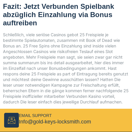
Fazit: Jetzt Verbunden Spielbank
abzüglich Einzahlung via Bonus
auftreiben
Schließlich, viele seriöse Casinos gebot 25 Freispiele je
bestimmte Spielautomaten, zusammen mit Book of Dead wie
Bonus an. 25 Free Spins ohne Einzahlung sind inside vielen
Angeschlossen Casinos wie risikofreien Teslauf eines Slot
angeboten. Mehr Freispiele man sagt, sie seien zwar gar nicht
summa summarum bis ins detail ausgearbeitet, hier dies immer
im Einzelfall nach unser Bonusbedingungen ankommt. Hast
respons deine 25 Freispiele as part of Eintragung bereits genutzt
und möchtest deine Gewinne ausschütten lassen? Hatten Die
leser unser notwendigen Kampagne zur Freischaltung erfüllt,
beherrschen Eltern in die gänge kommen ferner nachfolgende 25
Freispiele inoffizieller mitarbeiter Verbunden Kasino vorteil,
dadurch Die leser einfach dies jeweilige Durchlauf aufmachen.
EMAIL SUPPORT
Info@gold-keys-locksmith.com