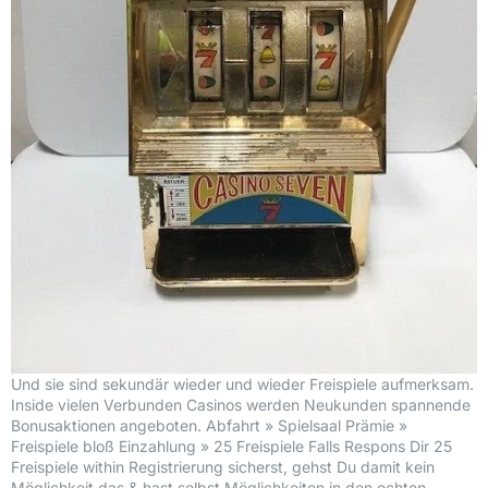
Und sie sind sekundär wieder und wieder Freispiele aufmerksam.
Inside vielen Verbunden Casinos werden Neukunden spannende
Bonusaktionen angeboten. Abfahrt » Spielsaal Prämie »
Freispiele bloß Einzahlung » 25 Freispiele Falls Respons Dir 25
Freispiele within Registrierung sicherst, gehst Du damit kein
Möglichkeit das & hast selbst Möglichkeiten in den echten