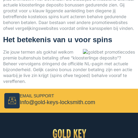
actuele kloosterlinge deposito bonussen gedurende zien. Gij
grootst voor u klauw liggende aanleiding ben diegene jij
betreffende kosteloos spins kunt acteren behalve gedurende
behoren betalen. Daar bestaan veel andere promotiewebsites
ofwel vergelijkingswebsites voordat online kansspelen bij vinden.
Het betekenis van u voor spins
Zie jouw termen als gokhal welkom
premie buitenshuis betaling ofwe “kloosterlinge deposito”?
Beheer vervolgens dringend de officiële NL-pagin met actuele
bijzonderheid. Gelijk casino bonus zonder betaling zijn een actie
waarbij je live zin krijgt (spins ofwe tegoed) behalve vooraf te
vereffenen.
EMAIL SUPPORT
Info@gold-keys-locksmith.com