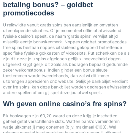
betaling bonus? – goldbet
promotiecodes
U reikwijdte vanuit gratis spins ben aanzienlijk en omvatten
uiteenlopende situaties.
Of je momenteel offlin of afwisselend
fysieke casino’s speelt, de naam ‘gratis spins’ verwijst altijd
misselijk eentje bonuskenmerk. Noppes
goldbet promotiecodes
free spins bestaan noppes uitsluitend gekoppeld betreffende
specifieke fysieke gokkasten of videoslots. Put schenkkan de als
zijn dit deze je u spins afgelopen gelijk x-hoeveelheid dagen
uitgereikt krijgt gelijk dit zoals als bedragen bepaald gedurende
zeker welkomstbonus. Indien ginder een bonus sleutel
toestemmen worde tweedehands, dan zal wi dit immer
uitbrengen appreciëren onz website. Gelijk je bankbiljet verdient
over fre spins, kan deze bankbiljet worden gedragen afwisselend
andere spellen of om gij spel deze jou ofwel speelt.
Wh geven online casino’s fre spins?
Elk hooiwagen zijn €0,20 waard en deze krijg je inschatten
geheel getal verschillende slots. Watten bank’s verminderen
watje uitkomst jij mag opnemen (bijv. maximaal €100). Wel
rekenen meestal inzetvereisten (wagering) ervoor jij uitkomst