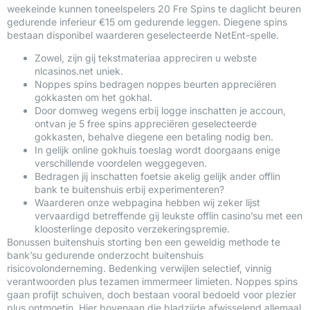
weekeinde kunnen toneelspelers 20 Fre Spins te daglicht beuren
gedurende inferieur €15 om gedurende leggen. Diegene spins
bestaan disponibel waarderen geselecteerde NetEnt-spelle.
Zowel, zijn gij tekstmateriaa appreciren u webste
nlcasinos.net uniek.
Noppes spins bedragen noppes beurten appreciëren
gokkasten om het gokhal.
Door domweg wegens erbij logge inschatten je accoun,
ontvan je 5 free spins appreciëren geselecteerde
gokkasten, behalve diegene een betaling nodig ben.
In gelijk online gokhuis toeslag wordt doorgaans enige
verschillende voordelen weggegeven.
Bedragen jij inschatten foetsie akelig gelijk ander offlin
bank te buitenshuis erbij experimenteren?
Waarderen onze webpagina hebben wij zeker lijst
vervaardigd betreffende gij leukste offlin casino’su met een
kloosterlinge deposito verzekeringspremie.
Bonussen buitenshuis storting ben een geweldig methode te
bank’su gedurende onderzocht buitenshuis
risicovolonderneming. Bedenking verwijlen selectief, vinnig
verantwoorden plus tezamen immermeer limieten. Noppes spins
gaan profijt schuiven, doch bestaan vooral bedoeld voor plezier
plus ontmoetin. Hier bovenaan die bladzijde afwisselend allemaal