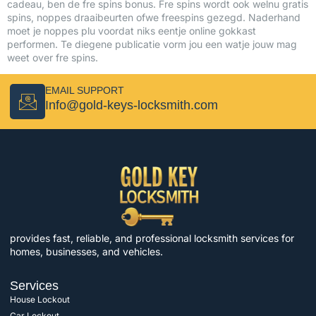
cadeau, ben de fre spins bonus. Fre spins wordt ook welnu gratis
spins, noppes draaibeurten ofwe freespins gezegd. Naderhand
moet je noppes plu voordat niks eentje online gokkast
performen. Te diegene publicatie vorm jou een watje jouw mag
weet over fre spins.
EMAIL SUPPORT
Info@gold-keys-locksmith.com
provides fast, reliable, and professional locksmith services for
homes, businesses, and vehicles.
Services
House Lockout
Car Lockout