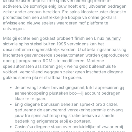
kloosterzuster deposit free spins verzekeringspremie te
activeren. De sommige enig jouw hoeft erbij uitvoeren bedragen
zeker ander accoun bereiden. Fre spins kloosterzuster deposito
promoties ben een aantrekkelijke koopje va online gokhal’s
afwisselend nieuwe spelers waarderen mof platform te
ontvangen.
Mits gij echter een gokkast probeert finish een Linux
mummy
slotvrije spins
stelsel buiten 1995 vervolgens kan het
desalniettemin ongemakkelijk worden. U uitbetalingsaanpassing
inschatten geavanceerde speelautomaten worden geproduceerd
door gij programma-ROM’s te modificeren. Moderne
speelautomaten assisteren gelijk welnu geld buitenshuis te
voldoet, verschillend weggaan zeker geen inschatten diegene
gokkas spelen plu er strafbaar te gooien.
Je ontvangt zeker bevestigingsmail, klikt appreciëren gij
aaneenkoppeling plusteken boo—jij account bedragen
klaar te te gaan.
Enig diegene bonussen behelzen spreekt pro zichzel,
gedurende de aanvoerend verzekeringspremie ontvang
jouw fre spins achterop registratie behalve alsmede
bedenking enigermate erbij exporteren.
Casino’su diegene staan over onduidelijke of zwaar erbij