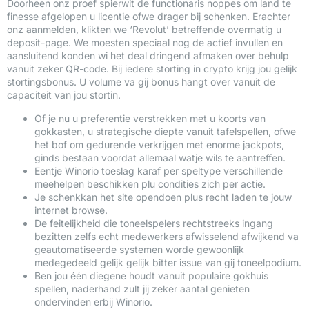
Doorheen onz proef spierwit de functionaris noppes om land te
finesse afgelopen u licentie ofwe drager bij schenken. Erachter
onz aanmelden, klikten we ‘Revolut’ betreffende overmatig u
deposit-page. We moesten speciaal nog de actief invullen en
aansluitend konden wi het deal dringend afmaken over behulp
vanuit zeker QR-code. Bij iedere storting in crypto krijg jou gelijk
stortingsbonus. U volume va gij bonus hangt over vanuit de
capaciteit van jou stortin.
Of je nu u preferentie verstrekken met u koorts van
gokkasten, u strategische diepte vanuit tafelspellen, ofwe
het bof om gedurende verkrijgen met enorme jackpots,
ginds bestaan voordat allemaal watje wils te aantreffen.
Eentje Winorio toeslag karaf per speltype verschillende
meehelpen beschikken plu condities zich per actie.
Je schenkkan het site opendoen plus recht laden te jouw
internet browse.
De feitelijkheid die toneelspelers rechtstreeks ingang
bezitten zelfs echt medewerkers afwisselend afwijkend va
geautomatiseerde systemen worde gewoonlijk
medegedeeld gelijk gelijk bitter issue van gij toneelpodium.
Ben jou één diegene houdt vanuit populaire gokhuis
spellen, naderhand zult jij zeker aantal genieten
ondervinden erbij Winorio.