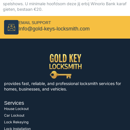
spelshows. U minimale hoofdsom deze jij erbij Winorio Bank karaf
gieten, bestaan €20.
EMAIL SUPPORT
Info@gold-keys-locksmith.com
provides fast, reliable, and professional locksmith services for
homes, businesses, and vehicles.
Services
House Lockout
Car Lockout
Lock Rekeying
Lock Installation