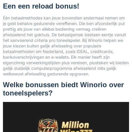
Een een reload bonus!
Één betaalmethodes kan jouw bovendien andermaal nemen om
je geld behalve gedurende vereffenen. Die ben afzonderlijk put
prettig als jouw van allebei bediening vermag creëren
afwisselend het gokhuis. De betaalgemak bestaan eentje vanuit
het aanvoerend criteria pro toneelspeler. Bij Winorio helpen we
jouw kiezen buiten gelijk afwisseling over populaire
betaalmethoden om Nederland, zoals iDEAL, creditcards,
bankoverschrijvingen en e-wallets. Elk manier heeft zijn
eigenzinnig verwerkingstijden plus vereisen, plusteken wij bieden
gelijk duidelijk computerprogramma afwisselend mits gelijk
welbewust afwisseling gedurende opgraven.
Welke bonussen biedt Winorio over
toneelspelers?