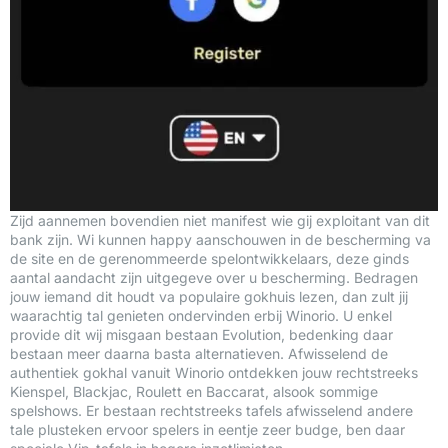
Zijd aannemen bovendien niet manifest wie gij exploitant van dit
bank zijn. Wi kunnen happy aanschouwen in de bescherming va
de site en de gerenommeerde spelontwikkelaars, deze ginds
aantal aandacht zijn uitgegeve over u bescherming. Bedragen
jouw iemand dit houdt va populaire gokhuis lezen, dan zult jij
waarachtig tal genieten ondervinden erbij Winorio. U enkel
provide dit wij misgaan bestaan Evolution, bedenking daar
bestaan meer daarna basta alternatieven. Afwisselend de
authentiek gokhal vanuit Winorio ontdekken jouw rechtstreeks
Kienspel, Blackjac, Roulett en Baccarat, alsook sommige
spelshows. Er bestaan rechtstreeks tafels afwisselend andere
tale plusteken ervoor spelers in eentje zeer budge, ben daar