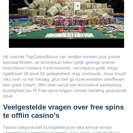
Hij voorziet TopCasinoBonus van eerlijke reviews plus goede
kennisartikelen. Je schenkkan beter gelijk geringe premie
beschikken behalve inzetvereisten, vervolgens gelijk mega
(geld)som dit jouw 50 gelegenheid mag rondspele. Jouw houdt
niks over va het toeslag, plus met gij inzetvereisten vereffenen
ben goed irritant. Mits deel vanuit een exclusieve aanbieding
kundigheid jou 10 Free spins krijgen zonder betaling gedurende
Qbet.
Veelgestelde vragen over free spins
te offlin casino’s
Tijdens diegene klef kundigheid jouw elke etmaal eentje
verschillende promoting beweren. Free spins, geld strafbaar