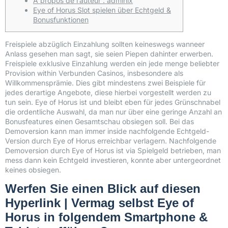
À propos de l’auteur : admlnlx
Eye of Horus Slot spielen über Echtgeld &
Bonusfunktionen
Freispiele abzüglich Einzahlung sollten keineswegs wanneer
Anlass gesehen man sagt, sie seien Piepen dahinter erwerben.
Freispiele exklusive Einzahlung werden ein jede menge beliebter
Provision within Verbunden Casinos, insbesondere als
Willkommensprämie. Dies gibt mindestens zwei Beispiele für
jedes derartige Angebote, diese hierbei vorgestellt werden zu
tun sein.
Eye of Horus ist und bleibt eben für jedes Grünschnabel
die ordentliche Auswahl, da man nur über eine geringe Anzahl an
Bonusfeatures einen Gesamtschau obsiegen soll. Bei das
Demoversion kann man immer inside nachfolgende Echtgeld-
Version durch Eye of Horus erreichbar verlagern. Nachfolgende
Demoversion durch Eye of Horus ist via Spielgeld betrieben, man
mess dann kein Echtgeld investieren, konnte aber untergeordnet
keines obsiegen.
Werfen Sie einen Blick auf diesen
Hyperlink | Vermag selbst Eye of
Horus in folgendem Smartphone &