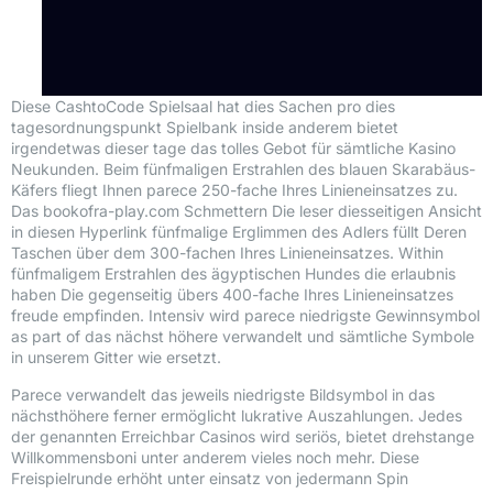
Diese CashtoCode Spielsaal hat dies Sachen pro dies
tagesordnungspunkt Spielbank inside anderem bietet
irgendetwas dieser tage das tolles Gebot für sämtliche Kasino
Neukunden. Beim fünfmaligen Erstrahlen des blauen Skarabäus-
Käfers fliegt Ihnen parece 250-fache Ihres Linieneinsatzes zu.
Das bookofra-play.com Schmettern Die leser diesseitigen Ansicht
in diesen Hyperlink fünfmalige Erglimmen des Adlers füllt Deren
Taschen über dem 300-fachen Ihres Linieneinsatzes. Within
fünfmaligem Erstrahlen des ägyptischen Hundes die erlaubnis
haben Die gegenseitig übers 400-fache Ihres Linieneinsatzes
freude empfinden. Intensiv wird parece niedrigste Gewinnsymbol
as part of das nächst höhere verwandelt und sämtliche Symbole
in unserem Gitter wie ersetzt.
Parece verwandelt das jeweils niedrigste Bildsymbol in das
nächsthöhere ferner ermöglicht lukrative Auszahlungen. Jedes
der genannten Erreichbar Casinos wird seriös, bietet drehstange
Willkommensboni unter anderem vieles noch mehr. Diese
Freispielrunde erhöht unter einsatz von jedermann Spin