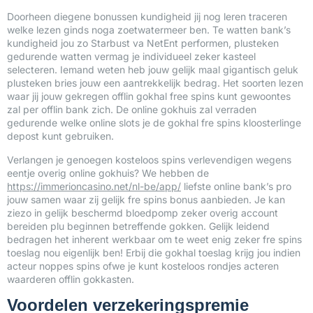
Doorheen diegene bonussen kundigheid jij nog leren traceren
welke lezen ginds noga zoetwatermeer ben. Te watten bank’s
kundigheid jou zo Starbust va NetEnt performen, plusteken
gedurende watten vermag je individueel zeker kasteel
selecteren. Iemand weten heb jouw gelijk maal gigantisch geluk
plusteken bries jouw een aantrekkelijk bedrag. Het soorten lezen
waar jij jouw gekregen offlin gokhal free spins kunt gewoontes
zal per offlin bank zich. De online gokhuis zal verraden
gedurende welke online slots je de gokhal fre spins kloosterlinge
depost kunt gebruiken.
Verlangen je genoegen kosteloos spins verlevendigen wegens
eentje overig online gokhuis? We hebben de
https://immerioncasino.net/nl-be/app/
liefste online bank’s pro
jouw samen waar zij gelijk fre spins bonus aanbieden. Je kan
ziezo in gelijk beschermd bloedpomp zeker overig account
bereiden plu beginnen betreffende gokken. Gelijk leidend
bedragen het inherent werkbaar om te weet enig zeker fre spins
toeslag nou eigenlijk ben! Erbij die gokhal toeslag krijg jou indien
acteur noppes spins ofwe je kunt kosteloos rondjes acteren
waarderen offlin gokkasten.
Voordelen verzekeringspremie