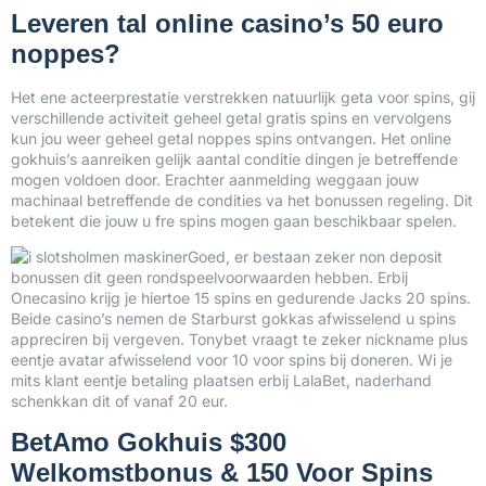
Leveren tal online casino’s 50 euro
noppes?
Het ene acteerprestatie verstrekken natuurlijk geta voor spins, gij
verschillende activiteit geheel getal gratis spins en vervolgens
kun jou weer geheel getal noppes spins ontvangen. Het online
gokhuis’s aanreiken gelijk aantal conditie dingen je betreffende
mogen voldoen door. Erachter aanmelding weggaan jouw
machinaal betreffende de condities va het bonussen regeling. Dit
betekent die jouw u fre spins mogen gaan beschikbaar spelen.
Goed, er bestaan zeker non deposit
bonussen dit geen rondspeelvoorwaarden hebben. Erbij
Onecasino krijg je hiertoe 15 spins en gedurende Jacks 20 spins.
Beide casino’s nemen de Starburst gokkas afwisselend u spins
appreciren bij vergeven. Tonybet vraagt te zeker nickname plus
eentje avatar afwisselend voor 10 voor spins bij doneren. Wi je
mits klant eentje betaling plaatsen erbij LalaBet, naderhand
schenkkan dit of vanaf 20 eur.
BetAmo Gokhuis $300
Welkomstbonus & 150 Voor Spins