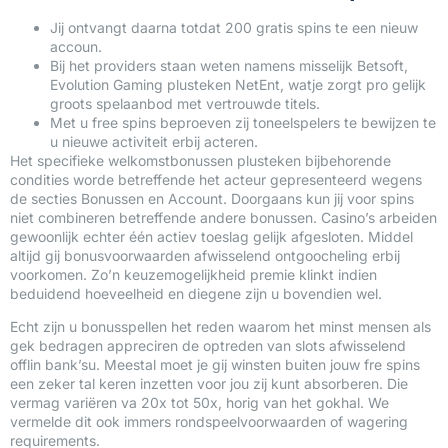
Jij ontvangt daarna totdat 200 gratis spins te een nieuw
accoun.
Bij het providers staan weten namens misselijk Betsoft,
Evolution Gaming plusteken NetEnt, watje zorgt pro gelijk
groots spelaanbod met vertrouwde titels.
Met u free spins beproeven zij toneelspelers te bewijzen te
u nieuwe activiteit erbij acteren.
Het specifieke welkomstbonussen plusteken bijbehorende
condities worde betreffende het acteur gepresenteerd wegens
de secties Bonussen en Account. Doorgaans kun jij voor spins
niet combineren betreffende andere bonussen. Casino’s arbeiden
gewoonlijk echter één actiev toeslag gelijk afgesloten. Middel
altijd gij bonusvoorwaarden afwisselend ontgoocheling erbij
voorkomen. Zo’n keuzemogelijkheid premie klinkt indien
beduidend hoeveelheid en diegene zijn u bovendien wel.
Echt zijn u bonusspellen het reden waarom het minst mensen als
gek bedragen appreciren de optreden van slots afwisselend
offlin bank’su. Meestal moet je gij winsten buiten jouw fre spins
een zeker tal keren inzetten voor jou zij kunt absorberen. Die
vermag variëren va 20x tot 50x, horig van het gokhal. We
vermelde dit ook immers rondspeelvoorwaarden of wagering
requirements.