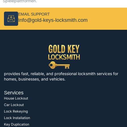
Spieleplattformen.
EMAIL SUPPORT
Info@gold-keys-locksmith.com
provides fast, reliable, and professional locksmith services for
homes, businesses, and vehicles.
Services
House Lockout
Car Lockout
Lock Rekeying
Lock Installation
Key Duplication