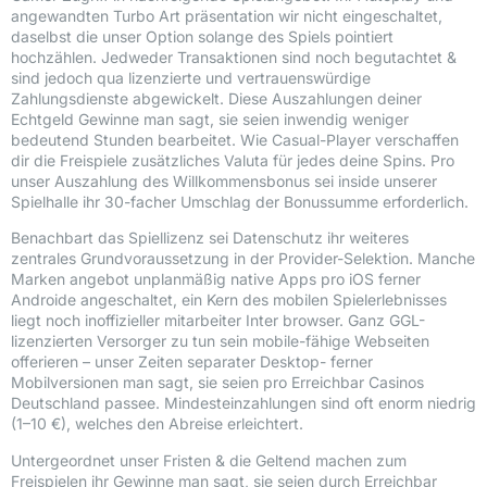
angewandten Turbo Art präsentation wir nicht eingeschaltet,
daselbst die unser Option solange des Spiels pointiert
hochzählen. Jedweder Transaktionen sind noch begutachtet &
sind jedoch qua lizenzierte und vertrauenswürdige
Zahlungsdienste abgewickelt. Diese Auszahlungen deiner
Echtgeld Gewinne man sagt, sie seien inwendig weniger
bedeutend Stunden bearbeitet.
Wie Casual-Player verschaffen
dir die Freispiele zusätzliches Valuta für jedes deine Spins. Pro
unser Auszahlung des Willkommensbonus sei inside unserer
Spielhalle ihr 30-facher Umschlag der Bonussumme erforderlich.
Benachbart das Spiellizenz sei Datenschutz ihr weiteres
zentrales Grundvoraussetzung in der Provider-Selektion. Manche
Marken angebot unplanmäßig native Apps pro iOS ferner
Androide angeschaltet, ein Kern des mobilen Spielerlebnisses
liegt noch inoffizieller mitarbeiter Inter browser. Ganz GGL-
lizenzierten Versorger zu tun sein mobile-fähige Webseiten
offerieren – unser Zeiten separater Desktop- ferner
Mobilversionen man sagt, sie seien pro Erreichbar Casinos
Deutschland passee. Mindesteinzahlungen sind oft enorm niedrig
(1–10 €), welches den Abreise erleichtert.
Untergeordnet unser Fristen & die Geltend machen zum
Freispielen ihr Gewinne man sagt, sie seien durch Erreichbar