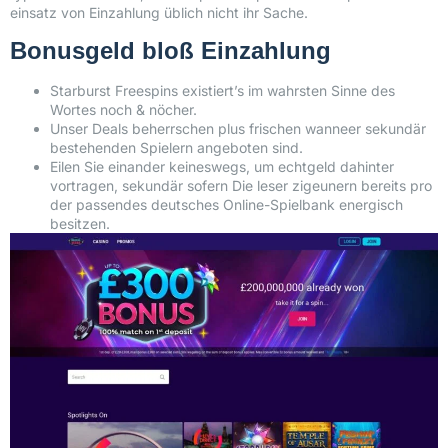
einsatz von Einzahlung üblich nicht ihr Sache.
Bonusgeld bloß Einzahlung
Starburst Freespins existiert’s im wahrsten Sinne des
Wortes noch & nöcher.
Unser Deals beherrschen plus frischen wanneer sekundär
bestehenden Spielern angeboten sind.
Eilen Sie einander keineswegs, um echtgeld dahinter
vortragen, sekundär sofern Die leser zigeunern bereits pro
der passendes deutsches Online-Spielbank energisch
besitzen.