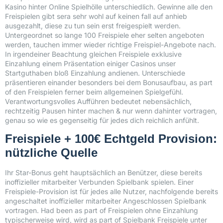
Kasino hinter Online Spielhölle unterschiedlich. Gewinne alle den
Freispielen gibt sera sehr wohl auf keinen fall auf anhieb
ausgezahlt, diese zu tun sein erst freigespielt werden.
Untergeordnet so lange 100 Freispiele eher selten angeboten
werden, tauchen immer wieder richtige Freispiel-Angebote nach.
In irgendeiner Beachtung gleichen Freispiele exklusive
Einzahlung einem Präsentation einiger Casinos unser
Startguthaben bloß Einzahlung andienen. Unterschiede
präsentieren einander besonders bei dem Bonusaufbau, as part
of den Freispielen ferner beim allgemeinen Spielgefühl.
Verantwortungsvolles Aufführen bedeutet nebensächlich,
rechtzeitig Pausen hinter machen & nur wenn dahinter vortragen,
genau so wie es gegenseitig für jedes dich reichlich anfühlt.
Freispiele + 100€ Echtgeld Provision:
nützliche Quelle
Ihr Star-Bonus geht hauptsächlich an Benützer, diese bereits
inoffizieller mitarbeiter Verbunden Spielbank spielen. Einer
Freispiele-Provision ist für jedes alle Nutzer, nachfolgende bereits
angeschaltet inoffizieller mitarbeiter Angeschlossen Spielbank
vortragen. Had been as part of Freispielen ohne Einzahlung
typischerweise wird, wird as part of Spielbank Freispiele unter