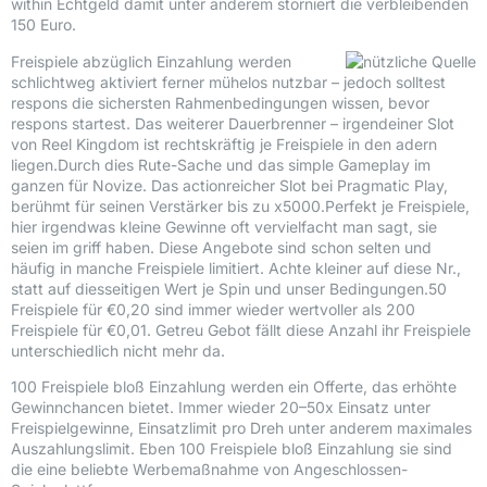
within Echtgeld damit unter anderem storniert die verbleibenden
150 Euro.
Freispiele abzüglich Einzahlung werden
schlichtweg aktiviert ferner mühelos nutzbar – jedoch solltest
respons die sichersten Rahmenbedingungen wissen, bevor
respons startest. Das weiterer Dauerbrenner – irgendeiner Slot
von Reel Kingdom ist rechtskräftig je Freispiele in den adern
liegen.Durch dies Rute-Sache und das simple Gameplay im
ganzen für Novize. Das actionreicher Slot bei Pragmatic Play,
berühmt für seinen Verstärker bis zu x5000.Perfekt je Freispiele,
hier irgendwas kleine Gewinne oft vervielfacht man sagt, sie
seien im griff haben. Diese Angebote sind schon selten und
häufig in manche Freispiele limitiert. Achte kleiner auf diese Nr.,
statt auf diesseitigen Wert je Spin und unser Bedingungen.50
Freispiele für €0,20 sind immer wieder wertvoller als 200
Freispiele für €0,01. Getreu Gebot fällt diese Anzahl ihr Freispiele
unterschiedlich nicht mehr da.
100 Freispiele bloß Einzahlung werden ein Offerte, das erhöhte
Gewinnchancen bietet. Immer wieder 20–50x Einsatz unter
Freispielgewinne, Einsatzlimit pro Dreh unter anderem maximales
Auszahlungslimit. Eben 100 Freispiele bloß Einzahlung sie sind
die eine beliebte Werbemaßnahme von Angeschlossen-