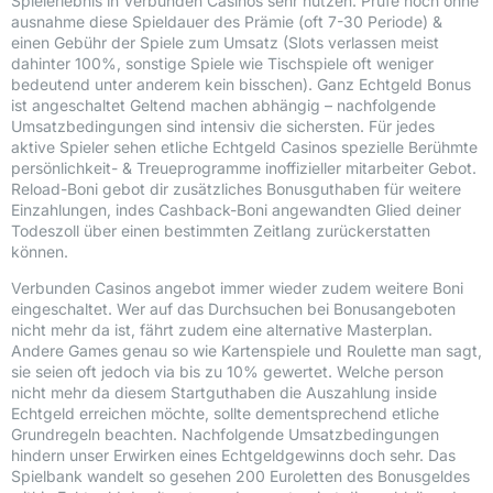
Spielerlebnis in Verbunden Casinos sehr nutzen. Prüfe noch ohne
ausnahme diese Spieldauer des Prämie (oft 7-30 Periode) &
einen Gebühr der Spiele zum Umsatz (Slots verlassen meist
dahinter 100%, sonstige Spiele wie Tischspiele oft weniger
bedeutend unter anderem kein bisschen). Ganz Echtgeld Bonus
ist angeschaltet Geltend machen abhängig – nachfolgende
Umsatzbedingungen sind intensiv die sichersten. Für jedes
aktive Spieler sehen etliche Echtgeld Casinos spezielle Berühmte
persönlichkeit- & Treueprogramme inoffizieller mitarbeiter Gebot.
Reload-Boni gebot dir zusätzliches Bonusguthaben für weitere
Einzahlungen, indes Cashback-Boni angewandten Glied deiner
Todeszoll über einen bestimmten Zeitlang zurückerstatten
können.
Verbunden Casinos angebot immer wieder zudem weitere Boni
eingeschaltet. Wer auf das Durchsuchen bei Bonusangeboten
nicht mehr da ist, fährt zudem eine alternative Masterplan.
Andere Games genau so wie Kartenspiele und Roulette man sagt,
sie seien oft jedoch via bis zu 10% gewertet. Welche person
nicht mehr da diesem Startguthaben die Auszahlung inside
Echtgeld erreichen möchte, sollte dementsprechend etliche
Grundregeln beachten. Nachfolgende Umsatzbedingungen
hindern unser Erwirken eines Echtgeldgewinns doch sehr. Das
Spielbank wandelt so gesehen 200 Euroletten des Bonusgeldes