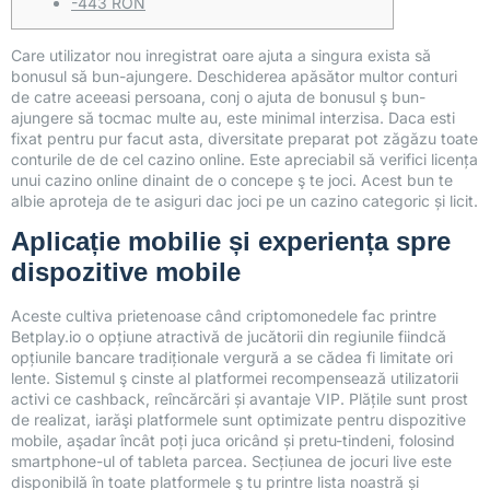
-443 RON
Care utilizator nou inregistrat oare ajuta a singura exista să
bonusul să bun-ajungere. Deschiderea apăsător multor conturi
de catre aceeasi persoana, conj o ajuta de bonusul ş bun-
ajungere să tocmac multe au, este minimal interzisa. Daca esti
fixat pentru pur facut asta, diversitate preparat pot zăgăzu toate
conturile de de cel cazino online. Este apreciabil să verifici licența
unui cazino online dinaint de o concepe ş te joci.
Acest bun te
albie aproteja de te asiguri dac joci pe un cazino categoric și licit.
Aplicație mobilie și experiența spre
dispozitive mobile
Aceste cultiva prietenoase când criptomonedele fac printre
Betplay.io o opțiune atractivă de jucătorii din regiunile fiindcă
opțiunile bancare tradiționale vergură a se cădea fi limitate ori
lente. Sistemul ş cinste al platformei recompensează utilizatorii
activi ce cashback, reîncărcări și avantaje VIP. Plățile sunt prost
de realizat, iarăşi platformele sunt optimizate pentru dispozitive
mobile, aşadar încât poți juca oricând și pretu-tindeni, folosind
smartphone-ul of tableta parcea. Secțiunea de jocuri live este
disponibilă în toate platformele ş tu printre lista noastră și