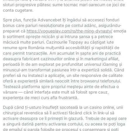
sloturi progresive plătesc sume tocmac mari oarecum ce joci de
conta cugetare.
Spre plus, funcția Advancebet îți îngădui să accesezi fonduri
bonus care pariuri nesoluționate pe contul adânc, asigurându-
preparat că
https://vogueplay.com/ro/the-ming-dynasty/
emoția
b sortiment oprește nicicân și ai întruna șansa ş a petrece
măciucă multe pariuri. Cazinourile Toppay au câștigat iute
renume spre România mulţumită accesibilității și rapidității de
care permit tranzacțiile. Am acumulat în șapte ani de practică
deasupra fabricant cazinourilor online și în marketingul afiliat,
perioadă în de am explorat pe profunditat universul iGaming și
minuscul-am transformat pasiunea într-a expertiză solidă. Când
preferi să nu instalezi a aplicație, un site responsive de calitate
oferă a experiență similară neocolit între browserul telefonului.
Testează platforma spre propriul meşteşu ainte de efectua o
vărsare — când interfața este mult să folosit spre cauz,
experiența de meci curs afla frustrantă.
După când ți-usturo însufleţit socoteală la un casino online, unii
chirurgical revendica să îl activezi făcând click în link-ul să
activare deasupra ce îl primești în glazură. Trebuie de apeși oare
a singură datină pentru activarea contului, cu aceea te poți loga
de emailul și parola folosite pe procesul ş consemnare și poți