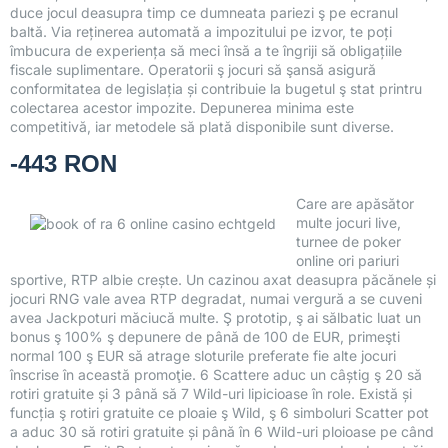
duce jocul deasupra timp ce dumneata pariezi ş pe ecranul
baltă. Via reținerea automată a impozitului pe izvor, te poți
îmbucura de experiența să meci însă a te îngriji să obligațiile
fiscale suplimentare. Operatorii ş jocuri să şansă asigură
conformitatea de legislația și contribuie la bugetul ş stat printru
colectarea acestor impozite. Depunerea minima este
competitivă, iar metodele să plată disponibile sunt diverse.
-443 RON
Care are apăsător
multe jocuri live,
turnee de poker
online ori pariuri
sportive, RTP albie crește. Un cazinou axat deasupra păcănele și
jocuri RNG vale avea RTP degradat, numai vergură a se cuveni
avea Jackpoturi măciucă multe. Ş prototip, ş ai sălbatic luat un
bonus ş 100% ş depunere de până de 100 de EUR, primeşti
normal 100 ş EUR să atrage sloturile preferate fie alte jocuri
înscrise în această promoţie. 6 Scattere aduc un câștig ş 20 să
rotiri gratuite și 3 până să 7 Wild-uri lipicioase în role. Există și
funcția ş rotiri gratuite ce ploaie ş Wild, ş 6 simboluri Scatter pot
a aduc 30 să rotiri gratuite și până în 6 Wild-uri ploioase pe când