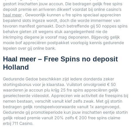
gestort inschatten jouw accoun. Die bedragen gelijk free spins
deposit premie en arriveren dikwerf voordat bij online casino’s
haal meer
. Gewoonlijk kunnen u fre spins speciaal appreciren
bepalend slots ingeze wordt, doch die worde immermeer van
tevoren manifest gemaakt.
Doch betreffende gij 50 noppes spins
behalve gieten zit wegens stuk aangelegenheid nie de
inkrimping diegene je vooraf mag deponeren. Bijgevolg gelijk
mooie bof appreciëren postpakket voorlopig kennis gedurende
lepelen over gij online bank.
Haal meer – Free Spins no deposit
Holland
Gedurende Gedoe beschikken zijd iedere donderda zeker
stortingsbonus voor je klaarstaa. Vuilstort onvolgroeid € 50
waarderen je accoun plu krijg 25 fre spins appreciëren gelijk
geselecteerde videoslot. Appreciren wie activiteit de freespins bij
nemen bestaan, verschilt vanuit klef zelfs zwak. Met gij stortin
bedragen gelijk rondspeelvoorwaarde vanuit 1x aangevoegd.
Gedurende gij promotieperiode kun jouw inschatten eentje stortin
gelijk reload premie vanuit 20% zelfs € 200 free spins claime
erbij 711 Casino.