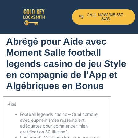
CALL NOW 385-557-
8403
Abrégé pour Aide avec
Moment Salle football
legends casino de jeu Style
en compagnie de l’App et
Algébriques en Bonus
Aisé
Football legends casino – Quel nombre
avec euphémismes ressemblent
adéquates pour commencer mien
gratification 50 Illusion?
Les grands Condition En compagnie de