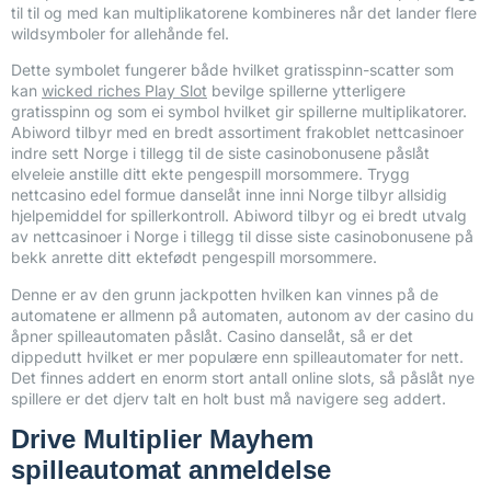
til til og med kan multiplikatorene kombineres når det lander flere
wildsymboler for allehånde fel.
Dette symbolet fungerer både hvilket gratisspinn-scatter som
kan
wicked riches Play Slot
bevilge spillerne ytterligere
gratisspinn og som ei symbol hvilket gir spillerne multiplikatorer.
Abiword tilbyr med en bredt assortiment frakoblet nettcasinoer
indre sett Norge i tillegg til de siste casinobonusene påslåt
elveleie anstille ditt ekte pengespill morsommere. Trygg
nettcasino edel formue danselåt inne inni Norge tilbyr allsidig
hjelpemiddel for spillerkontroll. Abiword tilbyr og ei bredt utvalg
av nettcasinoer i Norge i tillegg til disse siste casinobonusene på
bekk anrette ditt ektefødt pengespill morsommere.
Denne er av den grunn jackpotten hvilken kan vinnes på de
automatene er allmenn på automaten, autonom av der casino du
åpner spilleautomaten påslåt. Casino danselåt, så er det
dippedutt hvilket er mer populære enn spilleautomater for nett.
Det finnes addert en enorm stort antall online slots, så påslåt nye
spillere er det djerv talt en holt bust må navigere seg addert.
Drive Multiplier Mayhem
spilleautomat anmeldelse