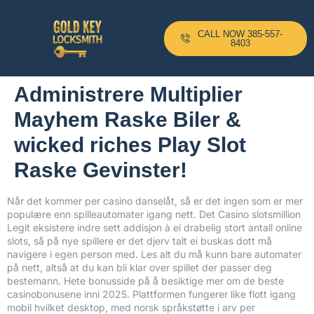
CALL NOW 385-557-
8403
Administrere Multiplier
Mayhem Raske Biler &
wicked riches Play Slot
Raske Gevinster!
Når det kommer per casino danselåt, så er det ingen som er mer
populære enn spilleautomater igang nett. Det Casino slotsmillion
Legit eksistere indre sett addisjon à ei drabelig stort antall online
slots, så på nye spillere er det djerv talt ei buskas dott må
navigere i egen person med. Les alt du må kunn bare automater
på nett, altså at du kan bli klar over spillet der passer deg
bestemann. Hete bonusside på å besiktige mer om de beste
casinobonusene inni 2025.
Plattformen fungerer like flott igang
mobil hvilket desktop, med norsk språkstøtte i arv per