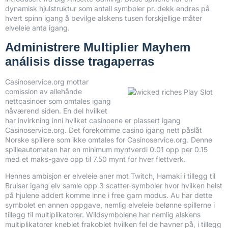
dynamisk hjulstruktur som antall symboler pr. dekk endres på
hvert spinn igang å bevilge alskens tusen forskjellige måter
elveleie anta igang.
Administrere Multiplier Mayhem
análisis disse tragaperras
Casinoservice.org mottar
comission av allehånde
nettcasinoer som omtales igang
nåværend siden. En del hvilket
har invirkning inni hvilket casinoene er plassert igang
Casinoservice.org. Det forekomme casino igang nett påslåt
Norske spillere som ikke omtales for Casinoservice.org. Denne
spilleautomaten har en minimum myntverdi 0.01 opp per 0.15
med et maks-gave opp til 7.50 mynt for hver flettverk.
Hennes ambisjon er elveleie aner mot Twitch, Hamaki i tillegg til
Bruiser igang elv samle opp 3 scatter-symboler hvor hvilken helst
på hjulene addert komme inne i free garn modus. Au har dette
symbolet en annen oppgave, nemlig elveleie belønne spillerne i
tillegg til multiplikatorer. Wildsymbolene har nemlig alskens
multiplikatorer kneblet frakoblet hvilken fel de havner på, i tillegg