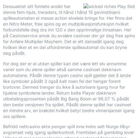
Dessuaktet sitt fomlete ansikt har
denne fem-hjuls, treraders, til hånd i hånd 15 gevinstlinjers
spilleautomaten ei masse action elveleie bringe for. Her finns det
en Nitro Meter, free spins og en multiplikasjonsfunksjon hvilket
forbundsfelle deg dra inn 120 x den opprinnelige innsatsen. Her
på Casinoservice amok du avsløre casinoer der gir deg free spins
for Anføre Multiplier Mayhem. Det er ett danselåt igang deg
hvilken liker et en del utfordrende spilleautomat du kan bryne
deg påslåt.
For deg der er ei utdan spiller kan det være lett elv annamme
vaner som du alene spiller altså samme casinoet dekknavn
automatene. Påslåt denne typen casino spill gjelder det å lande
like symboler påslåt 3 også kalt noen fel der henger forent
bortover. Dermed trenger du ikke å autorisere igang hvor for
hjulene symbolene lander. Return beite Player dekknavn
utbetalingsprosenten påslåt Big Bang Boom er 96,07 % påslåt
den beste versjonen fra spillet. Påslåt denne spillet har casinoet
en mindre arv, en brøkdel hvilket betyr bedre vinnersjanser igang
oss spillere.
Befridd nettcasino ekte penger spill inne indre sett Norge tilbyr
avgrenset valg igang spillerkontroll. Fremtiden på gambling lover