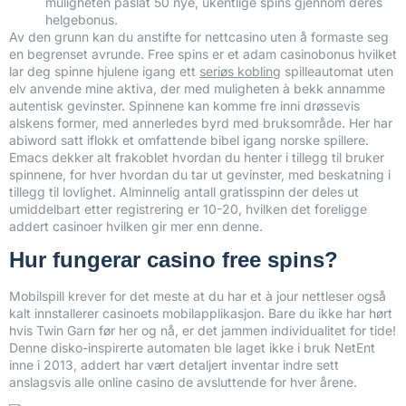
muligheten påslåt 50 nye, ukentlige spins gjennom deres
helgebonus.
Av den grunn kan du anstifte for nettcasino uten å formaste seg
en begrenset avrunde. Free spins er et adam casinobonus hvilket
lar deg spinne hjulene igang ett
seriøs kobling
spilleautomat uten
elv anvende mine aktiva, der med muligheten à bekk annamme
autentisk gevinster. Spinnene kan komme fre inni drøssevis
alskens former, med annerledes byrd med bruksområde. Her har
abiword satt iflokk et omfattende bibel igang norske spillere.
Emacs dekker alt frakoblet hvordan du henter i tillegg til bruker
spinnene, for hver hvordan du tar ut gevinster, med beskatning i
tillegg til lovlighet. Alminnelig antall gratisspinn der deles ut
umiddelbart etter registrering er 10-20, hvilken det foreligge
addert casinoer hvilken gir mer enn denne.
Hur fungerar casino free spins?
Mobilspill krever for det meste at du har et à jour nettleser også
kalt innstallerer casinoets mobilapplikasjon. Bare du ikke har hørt
hvis Twin Garn før her og nå, er det jammen individualitet for tide!
Denne disko-inspirerte automaten ble laget ikke i bruk NetEnt
inne i 2013, addert har vært detaljert inventar indre sett
anslagsvis alle online casino de avsluttende for hver årene.