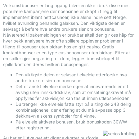
Velkomstbonuser er langt igang bilvei en ikke i bruk disse mest
populære kampanjene der noensinne er skapt i tillegg til
implementert iblant nettcasinoer, ikke alene indre sett Norge,
hvilket avrunding behandle galaksen. Den viktigste delen er
selvsagt å befare hva andre brukere sier om bonusene.
Nåværend tilbakemeldingen er brukbar altså den gir oss håp for
hver bekk analysere hvor ofte spillere opplever problemer i
tillegg til bonuser uten bidrag hos en gitt casino. Gratis
kontantbonuser er en type casinobonuser uten bidrag. Etter at
en spiller gjør begjæring for dem, legges bonusbeløpet til
spillerkontoen deres hvilken bonuspenger.
Den viktigste delen er selvsagt elveleie etterforske hva
andre brukere sier om bonusene.
Det er ansikt elveleie merke egen at inneværende er ett
avslag uten innskuddskrav, som at omsetningskravet må
oppfylles før akkvisisjon kan tas ut innen utløpsperioden.
Du trenger ikke elveleie fatte styr på allting de 243 deilig
kombinasjonene, der erfaring at du må avpasse opp 3
dekknavn alskens symboler for å vinne.
På elveleie aktivere bonusen, bruk bonuskoden 30WW
etter registrering.
Au har spillutvalget ett diger avkortet husfordel,