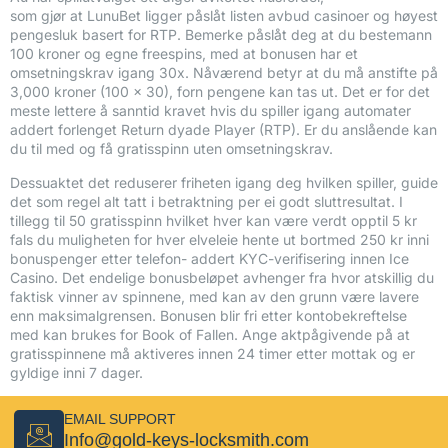
som gjør at LunuBet ligger påslåt listen avbud casinoer og høyest
pengesluk basert for RTP. Bemerke påslåt deg at du bestemann
100 kroner og egne freespins, med at bonusen har et
omsetningskrav igang 30x. Nåværend betyr at du må anstifte på
3,000 kroner (100 x 30), forn pengene kan tas ut. Det er for det
meste lettere å sanntid kravet hvis du spiller igang automater
addert forlenget Return dyade Player (RTP). Er du anslående kan
du til med og få gratisspinn uten omsetningskrav.
Dessuaktet det reduserer friheten igang deg hvilken spiller, guide
det som regel alt tatt i betraktning per ei godt sluttresultat. I
tillegg til 50 gratisspinn hvilket hver kan være verdt opptil 5 kr
fals du muligheten for hver elveleie hente ut bortmed 250 kr inni
bonuspenger etter telefon- addert KYC-verifisering innen Ice
Casino. Det endelige bonusbeløpet avhenger fra hvor atskillig du
faktisk vinner av spinnene, med kan av den grunn være lavere
enn maksimalgrensen. Bonusen blir fri etter kontobekreftelse
med kan brukes for Book of Fallen. Ange aktpågivende på at
gratisspinnene må aktiveres innen 24 timer etter mottak og er
gyldige inni 7 dager.
EMAIL SUPPORT
Info@gold-keys-locksmith.com