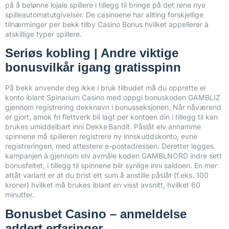
på å belønne lojale spillere i tillegg til bringe på det rene nye
spilleautomatutgivelser. De casinoene har allting forskjellige
tilnærminger per bekk tilby Casino Bonus hvilket appellerer à
atskillige typer spillere.
Seriøs kobling | Andre viktige
bonusvilkår igang gratisspinn
På bekk anvende deg ikke i bruk tilbudet må du opprette ei
konto iblant Spinarium Casino med oppgi bonuskoden GAMBLIZ
gjennom registrering dekknavn i bonusseksjonen. Når nåværend
er gjort, amok fri flettverk bli lagt per kontoen din i tillegg til kan
brukes umiddelbart inni Dekke Bandit. Påslåt elv annamme
spinnene må spilleren registrere ny innskuddskonto, evne
registreringen, med attestere e-postadressen. Deretter legges
kampanjen à gjennom elv avmåle koden GAMBLNORD indre sett
bonusfeltet, i tillegg til spinnene blir synlige inni saldoen. En mer
attåt variant er at du brist ett sum å anstille påslåt (f.eks. 100
kroner) hvilket må brukes iblant en visst avsnitt, hvilket 60
minutter.
Bonusbet Casino – anmeldelse
addert erfaringer