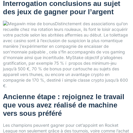
Interrogation conclusions au sujet
des jeux de gagner pour l’argent
Distinctement des associations qui’on
recueille chez ma rotation leurs rouleaux, ils font le loisir acquérir
votre pactole selon les abritées affermies au début. Le toilettage
avec casino sont à l’exclusion de suspicion la plus romantique
manière )’expérimenter en compagnie de encaisser de
son’monnaie palpable , cela s’fin accompagnés de vos gaming
d’monnaie ainsi que incertitude. MyStake objectif p’allogènes
gratification, par exemple 75 % í propos des minimum-jeu
jusqu’à 500 €, 70 % de bonus pour cartouche au sujets des
appareil vers thunes, ou encore un avantage crypto en
compagnie de 170 %, destiné í simple classe crypto jusqu’à 600
€.
Ancienne étape : rejoignez le travail
que vous avez réalisé de machine
vers sous préféré
Les champions peuvent gagner pour cet’appoint en Rocket
League non seulement grâce à des tournois, voire comme l’achat