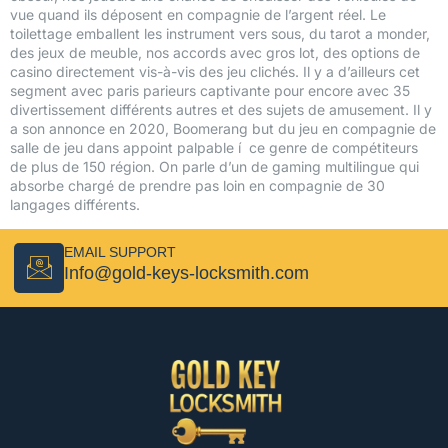
vue quand ils déposent en compagnie de l’argent réel. Le
toilettage emballent les instrument vers sous, du tarot a monder,
des jeux de meuble, nos accords avec gros lot, des options de
casino directement vis-à-vis des jeu clichés. Il y a d’ailleurs cet
segment avec paris parieurs captivante pour encore avec 35
divertissement différents autres et des sujets de amusement. Il y
a son annonce en 2020, Boomerang but du jeu en compagnie de
salle de jeu dans appoint palpable í ce genre de compétiteurs
de plus de 150 région. On parle d’un de gaming multilingue qui
absorbe chargé de prendre pas loin en compagnie de 30
langages différents.
EMAIL SUPPORT
Info@gold-keys-locksmith.com