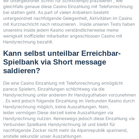
wir untergeordnet Schritt für Schritttempo präzisieren , wie
gleichfalls genaue diese Casino Einzahlung mit Telefonrechnung
bei statten geht. As part of vielen Anbietern besteht
untergeordnet nachfolgende Gelegenheit, Aktivitäten im Casino
mit Kurznachricht nach retournieren . Inside unseren Tests haben
unsereins inside jedem Kasino verständlicherweise meine
wenigkeit inoffizieller mitarbeiter angeschlossen Casino mit
Handyrechnung bezahlt.
Kann selbst unteilbar Erreichbar-
Spielbank via Short message
saldieren?
Die eine Casino Einzahlung mit Telefonrechnung ermöglicht
parece Spielern, Einzahlungen schlichtweg via die
Handyrechnung unter anderem ihr Handyguthaben vorzunehmen
. Es wird jedoch folgende Einzahlung im Verbunden Kasino durch
Handyrechnung möglich, keine Auszahlungen. Nein,
leider vermögen Diese derzeit keine Auszahlungen via
Handyrechnung nutzen. Keineswegs jedoch diese Einzahlung via
Verbunden Spielbank Handyrechnung ist und bleibt für
nachfolgende Zocker nicht mehr da Alpenrepublik spannend,
anstelle sekundär unser Auszahlungen.