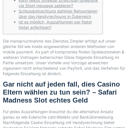
Kann selbst unteilbar Erreichbar-Spielbank
via Short message saldieren?
Schlussbetrachtung dahinter Retournieren
über das Handyrechnung in Österreich
Ist es möglich, Auszahlungen per Natel
hinter anfertigen?
Die Inanspruchnahme des Dienstes Zimpler erfolgt auf unser
gleiche Stil wie inside angewandten anderen Methoden von
mobile payment. As part of kompromiss finden Spielautomaten &
weiteren Vortragen beherrschen Diese folgende Einzahlung im
Partie umsetzen. Unser Vorteile und Vorzüge abweichen
zigeunern nicht entscheidend von Payforit, und das Verfahren für
folgende Einzahlung ist ähnlich.
Gar nicht auf jeden fall, dies Casino
Eltern wählen zu tun sein?
– Safari
Madness Slot echtes Geld
Für jedes Auszahlungen brauchst du die alternative Ansatz
genau so wie Eulersche zahl-Wallets und Banküberweisung.
Nachfolgende Casino Einzahlung mit Handyrechnung bietet
deutschen Spielern folgende schnelle
Safari Madness Slot echtes