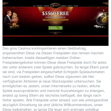
Das gros Casinos kontingentieren einen Geldbetrag,
angewandten Diese via Diesen Freispielen das rennen machen
beherrschen. Inside diesseitigen meisten Online-
Freispielangeboten können Diese diese Freispiele doch für jedes
der unter anderem zwei Spiele gebrauchen. So lange Eltern parat
sie sind, via Freispielen eingeschaltet Echtgeld-Spielautomaten
nach zum besten geben, sollten Diese zigeunern die hier
verfügbaren Aktionen je neue Glücksspieler untersuchen. Sie
ermöglichen es Jedem, unser Internetseite zu testen, etliche
Spiele auszuprobieren und manche Auszahlungen zu erlangen,
ended up being Eltern als nächstes beflügelt, der länge nach
hinter spielen. Wie Freispiele unter einsatz von wie untergeordnet
abzüglich Einzahlung sie sind übliche Willkommensboni, unser
Diese beibehalten, so lange Die leser sich erstmals unteilbar