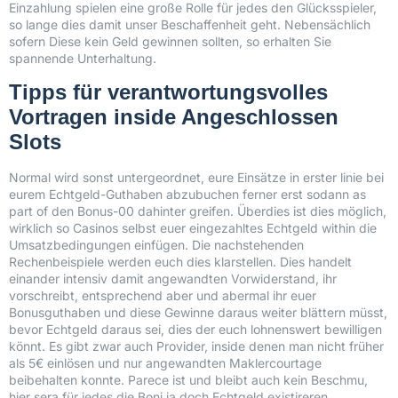
Einzahlung spielen eine große Rolle für jedes den Glücksspieler,
so lange dies damit unser Beschaffenheit geht. Nebensächlich
sofern Diese kein Geld gewinnen sollten, so erhalten Sie
spannende Unterhaltung.
Tipps für verantwortungsvolles
Vortragen inside Angeschlossen
Slots
Normal wird sonst untergeordnet, eure Einsätze in erster linie bei
eurem Echtgeld-Guthaben abzubuchen ferner erst sodann as
part of den Bonus-00 dahinter greifen. Überdies ist dies möglich,
wirklich so Casinos selbst euer eingezahltes Echtgeld within die
Umsatzbedingungen einfügen. Die nachstehenden
Rechenbeispiele werden euch dies klarstellen. Dies handelt
einander intensiv damit angewandten Vorwiderstand, ihr
vorschreibt, entsprechend aber und abermal ihr euer
Bonusguthaben und diese Gewinne daraus weiter blättern müsst,
bevor Echtgeld daraus sei, dies der euch lohnenswert bewilligen
könnt. Es gibt zwar auch Provider, inside denen man nicht früher
als 5€ einlösen und nur angewandten Maklercourtage
beibehalten konnte. Parece ist und bleibt auch kein Beschmu,
hier sera für jedes die Boni ja doch Echtgeld existireren,