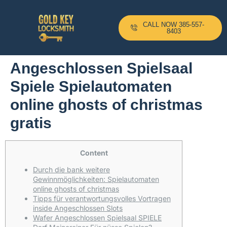
CALL NOW 385-557-
8403
Angeschlossen Spielsaal
Spiele Spielautomaten
online ghosts of christmas
gratis
Content
Durch die bank weitere
Gewinnmöglichkeiten: Spielautomaten
online ghosts of christmas
Tipps für verantwortungsvolles Vortragen
inside Angeschlossen Slots
Wafer Angeschlossen Spielsaal SPIELE