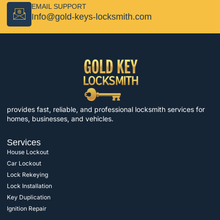
EMAIL SUPPORT
Info@gold-keys-locksmith.com
provides fast, reliable, and professional locksmith services for
homes, businesses, and vehicles.
Services
House Lockout
Car Lockout
Lock Rekeying
Lock Installation
Key Duplication
Ignition Repair