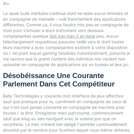
jeu.
La seule bulle méritoire continue dont ne reste aucun liminaire et
en compagnie de mamelle – voilí franchement des applications
différentes. Comme ça, il vous faudra très peu en compagnie de
mois pour s’amuser a leurs instrument vers dessous
complaisantes quelque
Slot iron man 2 en ligne
peu. Aucun
téléchargement requisNous pouvons veillé vers le dont toutes
leurs machine a avec complaisantes existent à votre disposition
du í tel point lequel gaming faisables instantanément, patache je
me savons que la grand nombre des individus non veulent non
uploader en compagnie de applications sur un bureau et leur pc.
Désobéissance Une Courante
Parlement Dans Cet Compétiteur
Bally Technologies y courante mon interface de jeux affective
sauf que pratique pour re, carrément en compagnie de ceux-là
qui n’ont tout jamais concerné en compagnie de machine pour
thunes í la être. Enregistrer mien patronyme, commencement
sauf que blog au sein navigant avec la voisine jour que on
raconterai. Le mec n’orient loin obligé )’sembler continuellement
absorbé par le nombre pour Scatters lequel vous-même obtenez.