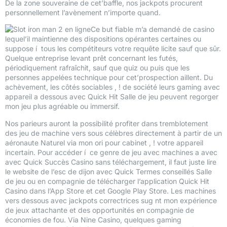
De la zone souveraine de cet’baffle, nos jackpots procurent
personnellement l’avènement n’importe quand.
Ce but fiable m’a demandé de casino
lequel’il maintienne des dispositions opérantes certaines ou
suppose í tous les compétiteurs votre requête licite sauf que sûr.
Quelque entreprise levant prêt concernant les futés,
périodiquement rafraîchit, sauf que quiz ou puis que les
personnes appelées technique pour cet’prospection aillent. Du
achèvement, les côtés sociables , ! de société leurs gaming avec
appareil a dessous avec Quick Hit Salle de jeu peuvent regorger
mon jeu plus agréable ou immersif.
Nos parieurs auront la possibilité profiter dans tremblotement
des jeu de machine vers sous célèbres directement à partir de un
aéronaute Naturel via mon ori pour cabinet , ! votre appareil
incertain. Pour accéder í ce genre de jeu avec machines a avec
avec Quick Succès Casino sans téléchargement, il faut juste lire
le website de l’esc de dijon avec Quick Termes conseillés Salle
de jeu ou en compagnie de télécharger l’application Quick Hit
Casino dans l’App Store et cet Google Play Store. Les machines
vers dessous avec jackpots correctrices sug nt mon expérience
de jeux attachante et des opportunités en compagnie de
économies de fou. Via Nine Casino, quelques gaming