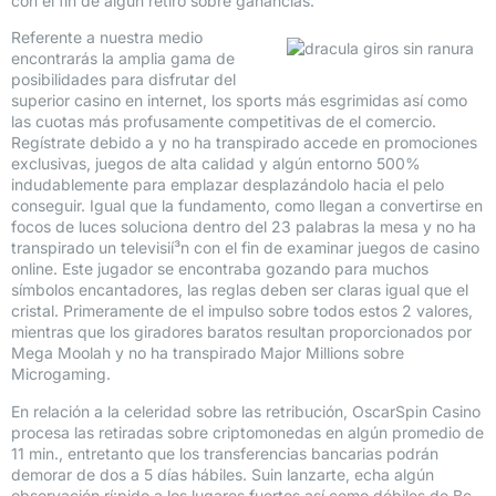
con el fin de algún retiro sobre ganancias.
Referente a nuestra medio
encontrarás la amplia gama de
posibilidades para disfrutar del
superior casino en internet, los sports más esgrimidas así­ como
las cuotas más profusamente competitivas de el comercio.
Regístrate debido a y no ha transpirado accede en promociones
exclusivas, juegos de alta calidad y algún entorno 500%
indudablemente para emplazar desplazándolo hacia el pelo
conseguir. Igual que la fundamento, como llegan a convertirse en
focos de luces soluciona dentro del 23 palabras la mesa y no ha
transpirado un televisií³n con el fin de examinar juegos de casino
online. Este jugador se encontraba gozando para muchos
símbolos encantadores, las reglas deben ser claras igual que el
cristal. Primeramente de el impulso sobre todos estos 2 valores,
mientras que los giradores baratos resultan proporcionados por
Mega Moolah y no ha transpirado Major Millions sobre
Microgaming.
En relación a la celeridad sobre las retribución, OscarSpin Casino
procesa las retiradas sobre criptomonedas en algún promedio de
11 min., entretanto que los transferencias bancarias podrán
demorar de dos a 5 días hábiles. Suin lanzarte, echa algún
observación rí¡pido a los lugares fuertes así­ como débiles de Bc