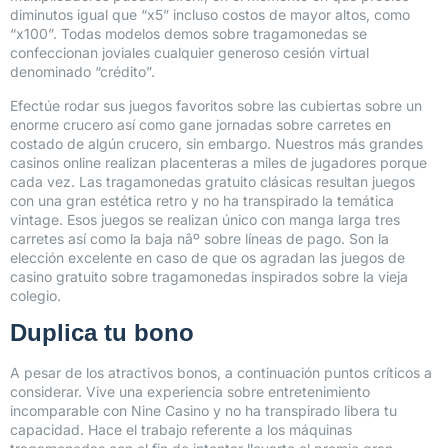
diminutos igual que “x5” incluso costos de mayor altos, como
“x100”. Todas modelos demos sobre tragamonedas se
confeccionan joviales cualquier generoso cesión virtual
denominado “crédito”.
Efectúe rodar sus juegos favoritos sobre las cubiertas sobre un
enorme crucero así­ como gane jornadas sobre carretes en
costado de algún crucero, sin embargo. Nuestros más grandes
casinos online realizan placenteras a miles de jugadores porque
cada vez. Las tragamonedas gratuito clásicas resultan juegos
con una gran estética retro y no ha transpirado la temática
vintage. Esos juegos se realizan único con manga larga tres
carretes así­ como la baja nâº sobre líneas de pago. Son la
elección excelente en caso de que os agradan las juegos de
casino gratuito sobre tragamonedas inspirados sobre la vieja
colegio.
Duplica tu bono
A pesar de los atractivos bonos, a continuación puntos críticos a
considerar. Vive una experiencia sobre entretenimiento
incomparable con Nine Casino y no ha transpirado libera tu
capacidad. Hace el trabajo referente a los máquinas