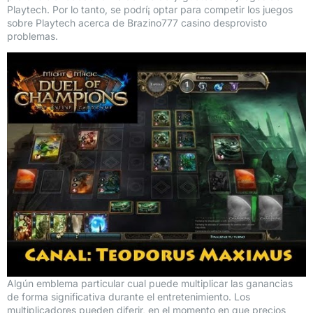
Playtech. Por lo tanto, se podrí¡ optar para competir los juegos
sobre Playtech acerca de Brazino777 casino desprovisto
problemas.
Algún emblema particular cual puede multiplicar las ganancias
de forma significativa durante el entretenimiento. Los
multiplicadores pueden diferir, en el momento en que precios