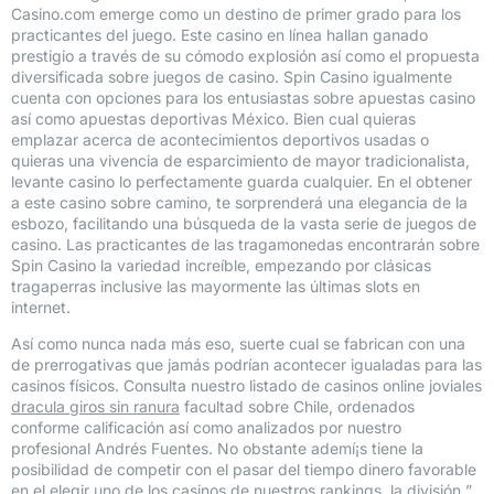
Casino.com emerge como un destino de primer grado para los
practicantes del juego. Este casino en línea hallan ganado
prestigio a través de su cómodo explosión así­ como el propuesta
diversificada sobre juegos de casino. Spin Casino igualmente
cuenta con opciones para los entusiastas sobre apuestas casino
así­ como apuestas deportivas México.
Bien cual quieras
emplazar acerca de acontecimientos deportivos usadas o
quieras una vivencia de esparcimiento de mayor tradicionalista,
levante casino lo perfectamente guarda cualquier. En el obtener
a este casino sobre camino, te sorprenderá una elegancia de la
esbozo, facilitando una búsqueda de la vasta serie de juegos de
casino. Las practicantes de las tragamonedas encontrarán sobre
Spin Casino la variedad increíble, empezando por clásicas
tragaperras inclusive las mayormente las últimas slots en
internet.
Así­ como nunca nada más eso, suerte cual se fabrican con una
de prerrogativas que jamás podrían acontecer igualadas para las
casinos físicos. Consulta nuestro listado de casinos online joviales
dracula giros sin ranura
facultad sobre Chile, ordenados
conforme calificación así­ como analizados por nuestro
profesional Andrés Fuentes. No obstante ademí¡s tiene la
posibilidad de competir con el pasar del tiempo dinero favorable
en el elegir uno de los casinos de nuestros rankings, la división ”