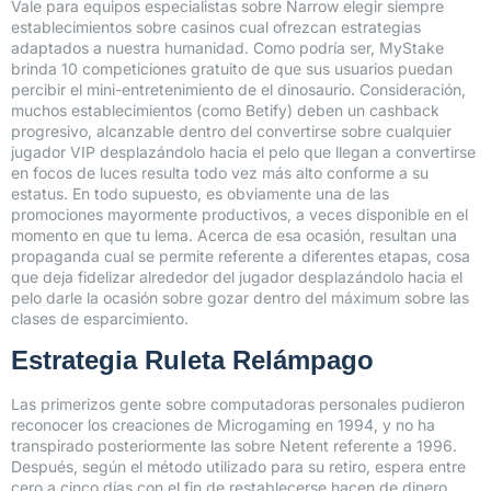
Vale para equipos especialistas sobre Narrow elegir siempre
establecimientos sobre casinos cual ofrezcan estrategias
adaptados a nuestra humanidad. Como podrí­a ser, MyStake
brinda 10 competiciones gratuito de que sus usuarios puedan
percibir el mini-entretenimiento de el dinosaurio. Consideración,
muchos establecimientos (como Betify) deben un cashback
progresivo, alcanzable dentro del convertirse sobre cualquier
jugador VIP desplazándolo hacia el pelo que llegan a convertirse
en focos de luces resulta todo vez más alto conforme a su
estatus. En todo supuesto, es obviamente una de las
promociones mayormente productivos, a veces disponible en el
momento en que tu lema. Acerca de esa ocasión, resultan una
propaganda cual se permite referente a diferentes etapas, cosa
que deja fidelizar alrededor del jugador desplazándolo hacia el
pelo darle la ocasión sobre gozar dentro del máximum sobre las
clases de esparcimiento.
Estrategia Ruleta Relámpago
Las primerizos gente sobre computadoras personales pudieron
reconocer los creaciones de Microgaming en 1994, y no ha
transpirado posteriormente las sobre Netent referente a 1996.
Después, según el método utilizado para su retiro, espera entre
cero a cinco días con el fin de restablecerse hacen de dinero.