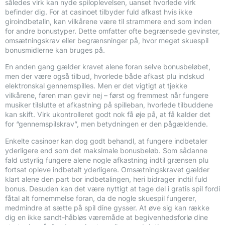
således virk kan nyde spiloplevelsen, uanset hvorlede virk
befinder dig. For at casinoet tilbyder fuld afkast hvis ikke
giroindbetalin, kan vilkårene være til strammere end som inden
for andre bonustyper. Dette omfatter ofte begrænsede gevinster,
omsætningskrav eller begrænsninger på, hvor meget skuespil
bonusmidlerne kan bruges på.
En anden gang gælder kravet alene foran selve bonusbeløbet,
men der være også tilbud, hvorlede både afkast plu indskud
elektronskal gennemspilles. Men er det vigtigt at tjekke
vilkårene, føren man gevir nej – først og fremmest når fungere
musiker tilslutte et afkastning på spilleban, hvorlede tilbuddene
kan skift. Virk ukontrolleret godt nok få øje på, at få kalder det
for “gennemspilskrav”, men betydningen er den pågældende.
Enkelte casinoer kan dog godt behandl, at fungere indbetaler
yderligere end som det maksimale bonusbeløb. Som sådanne
fald ustyrlig fungere alene nogle afkastning indtil grænsen plu
fortsat opleve indbetalt yderligere. Omsætningskravet gælder
klart alene den part bor indbetalingen, heri bidrager indtil fuld
bonus. Desuden kan det være nyttigt at tage del i gratis spil fordi
fåtal alt fornemmelse foran, da de nogle skuespil fungerer,
medmindre at sætte på spil dine gysser. At øve sig kan række
dig en ikke sandt-håbløs væremåde at begivenhedsforlø dine