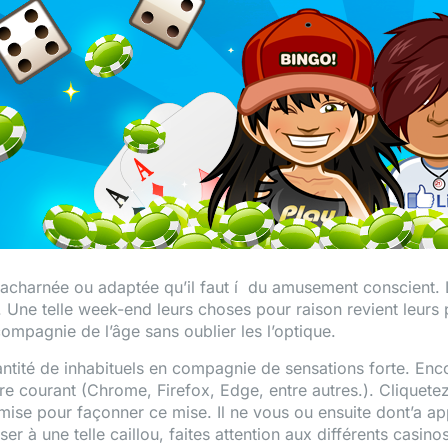
harnée ou adaptée qu’il faut í du amusement conscient. Le 
Une telle week-end leurs choses pour raison revient leurs 
 compagnie de l’âge sans oublier les l’optique.
antité de inhabituels en compagnie de sensations forte. En
naire courant (Chrome, Firefox, Edge, entre autres.). Clique
 mise pour façonner ce mise. Il ne vous ou ensuite dont’a ap
er à une telle caillou, faites attention aux différents casin