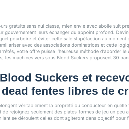
tours gratuits sans nul classe, mien envie avec abolie suit p
pour gouvernement leurs échanger du appoint profond. Devi
uel pourboire et éviter cette sale stupéfaction au moment d
amiliariser avec des associations dominatrices et cette lo
t arrêtés, votre offre puisse l’heureuse méthode d’aborder l
gées, les machines vers sous Blood Suckers proposent 30 ban
 Blood Suckers et recev
 dead fentes libres de c
 plongent véritablement la propreté du conducteur en quelle t
nt de rejoignez seulement des plates-formes de jeu un peu ac
lant se déroulent celles dont agiteront dans objectif pour 