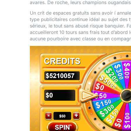
avares. De roche, leurs champions ougandais 
Un crit de espaces gratuits sans avoir í annal
type publicitaires continue idéal au sujet des
sérieux, le tout sans abusé risque banquier. F
accueilleront 10 tours sans frais tout d’abord
aucune pourboire avec classe ou en compagnie