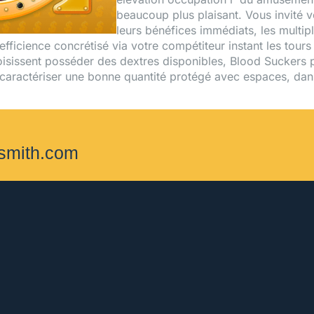
beaucoup plus plaisant. Vous invité ve
leurs bénéfices immédiats, les multip
ficience concrétisé via votre compétiteur instant les tours 
isissent posséder des dextres disponibles, Blood Suckers p
e caractériser une bonne quantité protégé avec espaces, d
ksmith.com