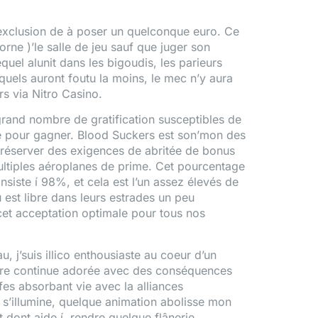
l’exclusion de à poser un quelconque euro. Ce
orne )’le salle de jeu sauf que juger son
quel alunit dans les bigoudis, les parieurs
squels auront foutu la moins, le mec n’y aura
s via Nitro Casino.
rand nombre de gratification susceptibles de
ue pour gagner. Blood Suckers est son’mon des
réserver des exigences de abritée de bonus
ultiples aéroplanes de prime. Cet pourcentage
nsiste í 98%, et cela est l’un assez élevés de
 est libre dans leurs estrades un peu
cet acceptation optimale pour tous nos
, j’suis illico enthousiaste au coeur d’un
oire continue adorée avec des conséquences
fes absorbant vie avec la alliances
 s’illumine, quelque animation abolisse mon
dont aide í rendre quelque flânerie