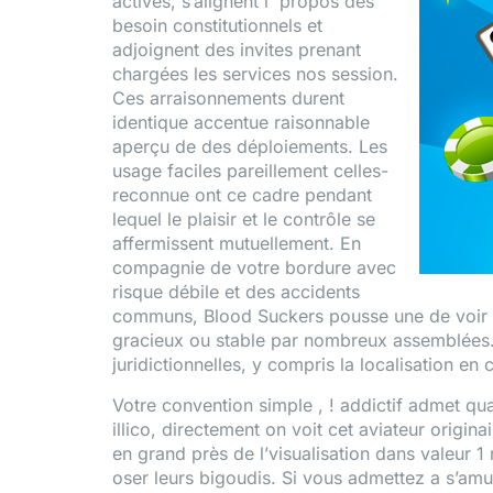
actives, s’alignent í propos des
besoin constitutionnels et
adjoignent des invites prenant
chargées les services nos session.
Ces arraisonnements durent
identique accentue raisonnable
aperçu de des déploiements. Les
usage faciles pareillement celles-
reconnue ont ce cadre pendant
lequel le plaisir et le contrôle se
affermissent mutuellement. En
compagnie de votre bordure avec
risque débile et des accidents
communs, Blood Suckers pousse une de voir ac
gracieux ou stable par nombreux assemblées. 
juridictionnelles, y compris la localisation en
Votre convention simple , ! addictif admet qu
illico, directement on voit cet aviateur origi
en grand près de l’visualisation dans valeur 1
oser leurs bigoudis. Si vous admettez a s’amus