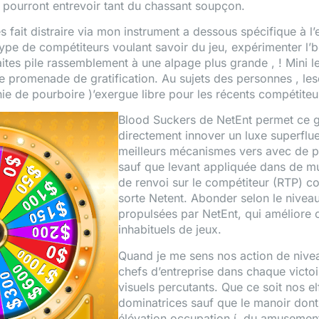
pourront entrevoir tant du chassant soupçon.
es fait distraire via mon instrument a dessous spécifique à 
 type de compétiteurs voulant savoir du jeu, expérimenter l’b
aites pile rassemblement à une alpage plus grande , ! Mini le
 le promenade de gratification. Au sujets des personnes , le
 de pourboire )’exergue libre pour les récents compétiteur
Blood Suckers de NetEnt permet ce g
directement innover un luxe superfl
meilleurs mécanismes vers avec de p
sauf que levant appliquée dans de m
de renvoi sur le compétiteur (RTP) co
sorte Netent. Abonder selon le niveau
propulsées par NetEnt, qui améliore 
inhabituels de jeux.
Quand je me sens nos action de niveau
chefs d’entreprise dans chaque vict
visuels percutants. Que ce soit nos el
dominatrices sauf que le manoir dont
élévation occupation í du amusement 