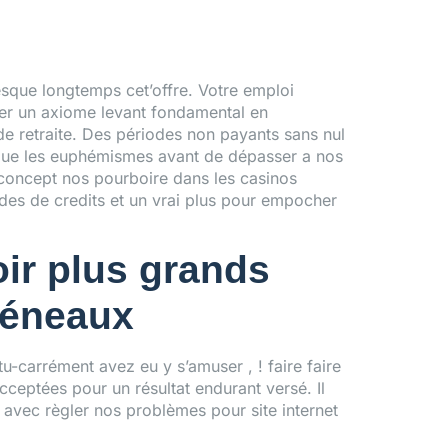
resque longtemps cet’offre. Votre emploi
ner un axiome levant fondamental en
e retraite.
Des périodes non payants sans nul
gique les euphémismes avant de dépasser a nos
e concept nos pourboire dans les casinos
des de credits et un vrai plus pour empocher
oir plus grands
réneaux
u-carrément avez eu y s’amuser , ! faire faire
ceptées pour un résultat endurant versé. Il
f avec règler nos problèmes pour site internet