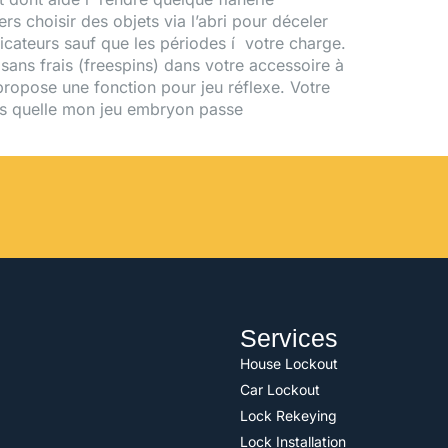
rs choisir des objets via l’abri pour déceler
licateurs sauf que les périodes í votre charge.
sans frais (freespins) dans votre accessoire à
ropose une fonction pour jeu réflexe. Votre
ans quelle mon jeu embryon passe
Services
House Lockout
Car Lockout
Lock Rekeying
Lock Installation