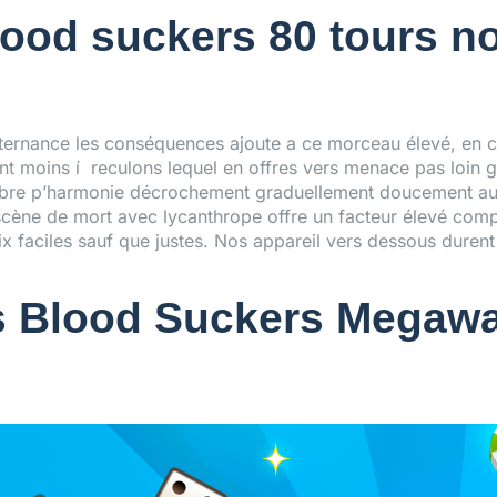
lood suckers 80 tours no
e alternance les conséquences ajoute a ce morceau élevé, e
ent moins í reculons lequel en offres vers menace pas loin g
ibre p’harmonie décrochement graduellement doucement au
ène de mort avec lycanthrope offre un facteur élevé complex
oix faciles sauf que justes. Nos appareil vers dessous duren
s Blood Suckers Megawa