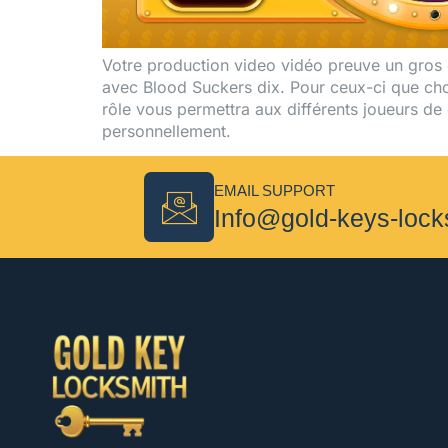
Votre production video vidéo preuve un gros ef
avec Blood Suckers dix. Pour ceux-ci que cho
rôle vous permettra aux différents joueurs d
personnellement.
EMAIL SUPPORT
Info@gold-keys-loc