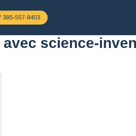
 book of dead fente
385-557-8403
frais via blood suck
 avec science-inven