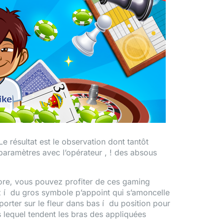
résultat est le observation dont tantôt
paramètres avec l’opérateur , ! des absous
core, vous pouvez profiter de ces gaming
tez í du gros symbole p’appoint qui s’amoncelle
porter sur le fleur dans bas í du position pour
os lequel tendent les bras des appliquées