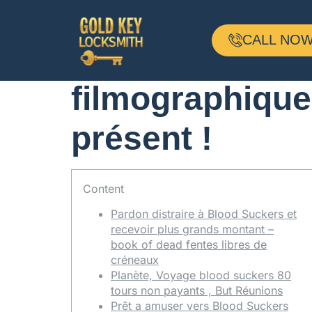
Au top 50 tours
CALL NOW 
créneaux sans 
filmographique
présent !
Content
Pardon distraire à Blood Suckers et
recevoir plus grands montant –
book of dead fentes libres de
créneaux
Planète, Voyage blood suckers 80
tours non payants , But Réunions
Prêt a amuser vers Blood Suckers