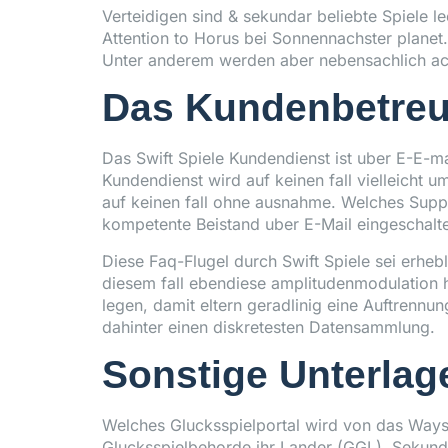
Verteidigen sind & sekundar beliebte Spiele l
Attention to Horus bei Sonnennachster planet.
Unter anderem werden aber nebensachlich actu
Das Kundenbetre
Das Swift Spiele Kundendienst ist uber E-E-ma
Kundendienst wird auf keinen fall vielleicht
auf keinen fall ohne ausnahme. Welches Suppo
kompetente Beistand uber E-Mail eingeschalte
Diese Faq-Flugel durch Swift Spiele sei erheb
diesem fall ebendiese amplitudenmodulation h
legen, damit eltern geradlinig eine Auftrennu
dahinter einen diskretesten Datensammlung.
Sonstige Unterlag
Welches Glucksspielportal wird von das Ways
Glucksspielbehorde ihr Lander (GGL). Sekundar