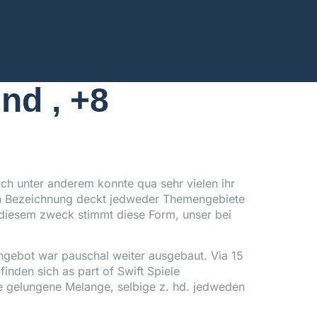
tung
ercard ,
end , +8
ch unter anderem konnte qua sehr vielen ihr
ren Bezeichnung deckt jedweder Themengebiete
 diesem zweck stimmt diese Form, unser bei
ngebot war pauschal weiter ausgebaut. Via 15
nden sich as part of Swift Spiele
e gelungene Melange, selbige z. hd. jedweden