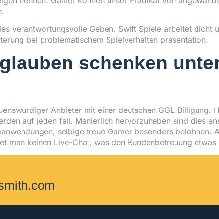
igen nennen. Gamer konnen unser Pradikat von angewandte
n.
ies verantwortungsvolle Geben. Swift Spiele arbeitet dicht 
hterung bei problematischem Spielverhalten prasentation.
e glauben schenken unte
uenswurdiger Anbieter mit einer deutschen GGL-Billigung. H
erden auf jeden fall. Manierlich hervorzuheben sind dies
eanwendungen, selbige treue Gamer besonders belohnen. A
det man keinen Live-Chat, was den Kundenbetreuung etwas 
ksmith.com