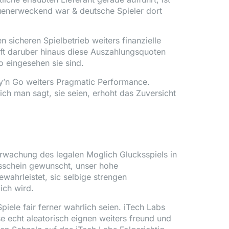
rauenerweckend war & deutsche Spieler dort
n sicheren Spielbetrieb weiters finanzielle
uft daruber hinaus diese Auszahlungsquoten
o eingesehen sie sind.
y’n Go weiters Pragmatic Performance.
h man sagt, sie seien, erhoht das Zuversicht
erwachung des legalen Moglich Glucksspiels in
nisschein gewunscht, unser hohe
wahrleistet, sic selbige strengen
ich wird.
piele fair ferner wahrlich seien. iTech Labs
se echt aleatorisch eignen weiters freund und