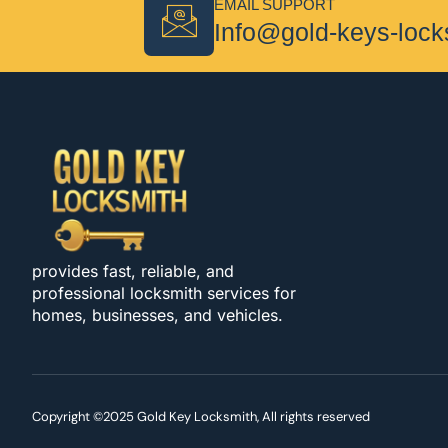
EMAIL SUPPORT
Info@gold-keys-loc
provides fast, reliable, and
professional locksmith services for
homes, businesses, and vehicles.
Copyright ©2025 Gold Key Locksmith, All rights reserved