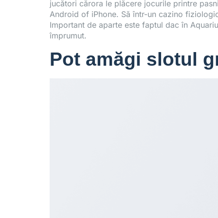
jucători cărora le plăcere jocurile printre pa
Android of iPhone. Să într-un cazino fiziologic
Important de aparte este faptul dac în Aquarium
împrumut.
Pot amăgi slotul g