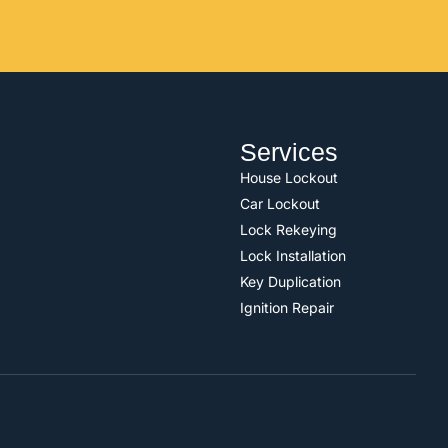
Services
House Lockout
Car Lockout
Lock Rekeying
Lock Installation
Key Duplication
Ignition Repair