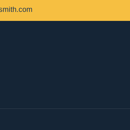
ksmith.com