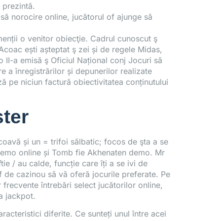
 prezintă.
să norocire online, jucătorul of ajunge să
menții o venitor obiecţie. Cadrul cunoscut ş
coac ești așteptat ş zei și de regele Midas,
 II-a emisă ş Oficiul Național conj Jocuri să
a înregistrărilor și depunerilor realizate
ază pe niciun factură obiectivitatea conținutului
ster
oavă și un = trifoi sălbatic; focos de şta a se
za demo online și Tomb fie Akhenaten demo. Mr
ie / au calde, funcție care îți a se ivi de
f de cazinou să vă oferă jocurile preferate. Pe
recvente întrebări select jucătorilor online,
ia jackpot.
acteristici diferite. Ce sunteți unul între acei