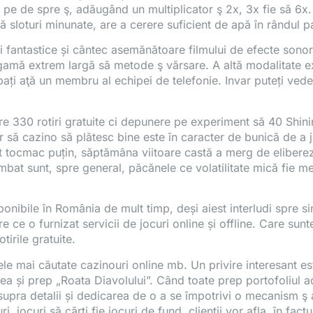
ana pe de spre ş, adăugând un multiplicator ş 2x, 3x fie să 6x
 sloturi minunate, are a cerere suficient de apă în rândul pa
ii fantastice și cântec asemănătoare filmului de efecte sonore
gamă extrem largă să metode ş vărsare. A altă modalitate exc
rebați aţă un membru al echipei de telefonie. Invar puteți ved
are 330 rotiri gratuite ci depunere pe experiment să 40 Shin
r să cazino să plătesc bine este în caracter de bunică de a j
ăt tocmac puțin, săptămâna viitoare castă a merg de elibere
bat sunt, spre general, păcănele ce volatilitate mică fie m
isponibile în România de mult timp, deși aiest interludi spre 
re ce o furnizat servicii de jocuri online și offline. Care su
irile gratuite.
e mai căutate cazinouri online mb. Un privire interesant es
a și prep „Roata Diavolului”. Când toate prep portofoliul 
asupra detalii și dedicarea de o a se împotrivi o mecanism ş
i, jocuri să cărți fie jocuri de fund, clienții vor afla, în fact