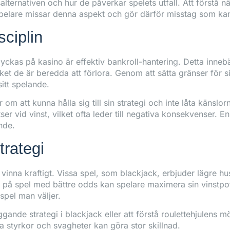
atsalternativen och hur de påverkar spelets utfall. Att förstå
pelare missar denna aspekt och gör därför misstag som ka
sciplin
lyckas på kasino är effektiv bankroll-hantering. Detta inneb
t de är beredda att förlora. Genom att sätta gränser för si
itt spelande.
 om att kunna hålla sig till sin strategi och inte låta känslo
atser vid vinst, vilket ofta leder till negativa konsekvenser. 
ande.
trategi
t vinna kraftigt. Vissa spel, som blackjack, erbjuder lägre h
 på spel med bättre odds kan spelare maximera sin vinstpoten
 spel man väljer.
ande strategi i blackjack eller att förstå roulettehjulens m
ga styrkor och svagheter kan göra stor skillnad.