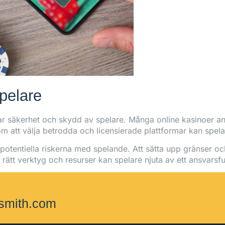
pelare
terar säkerhet och skydd av spelare. Många online kasinoer 
 att välja betrodda och licensierade plattformar kan spelar
 potentiella riskerna med spelande. Att sätta upp gränser 
rätt verktyg och resurser kan spelare njuta av ett ansvarsf
ksmith.com