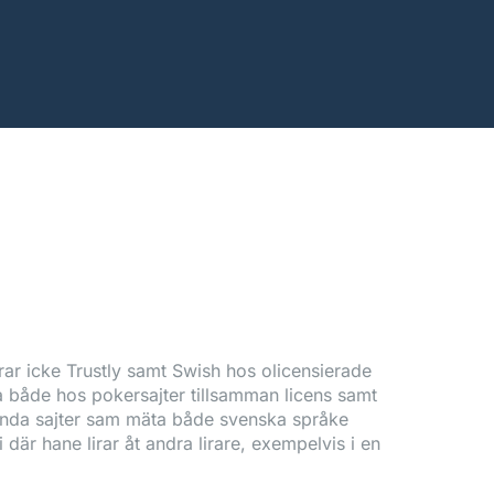
ledning
topp
rar icke Trustly samt Swish hos olicensierade
ka både hos pokersajter tillsamman licens samt
lunda sajter sam mäta både svenska språke
 där hane lirar åt andra lirare, exempelvis i en