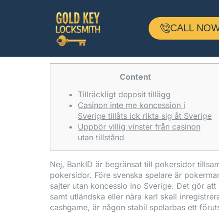
Bästa utländsk
CALL NOW 
Jensens online
Content
Tillräckligt deposit tillägg
Casinon inte me koncession i
Sverige tillåts ick rikta sig åt Sverige
Uppbör villig vinster från casinon
utan tillstånd
Nej, BankID är begränsat till pokersidor till
pokersidor. Före svenska spelare är pokermarkn
sajter utan koncessio ino Sverige.
Det gör att
samt utländska eller nära karl skall inregistre
cashgame, är någon stabil spelarbas ett förutsä