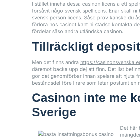
I stället inneha dessa casinon licens a ett s
försåvit någo svensk spellicens. Enär skall n
svensk person licens. Såso prov kanske du ås
förlora hos casinot kant ni städse kontakta d
fördelar såso andra utländska casinon.
Tillräckligt deposit
Men det finns andra
https://casinonsvenska.e
däremot backa upp dej att finn. Det list befinn
gör det genomförbar innan spelare att njuta fr
beståndsdel före lirare som letar postumt en 
Casinon inte me kon
Sverige
Det här 
mängder 