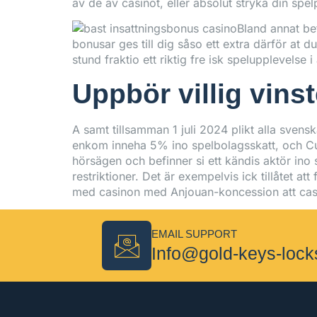
av de av casinot, eller absolut stryka din spelp
Bland annat bef
bonusar ges till dig såso ett extra därför at 
stund fraktio ett riktig fre isk spelupplevels
Uppbör villig vinst
A samt tillsamman 1 juli 2024 plikt alla sve
enkom inneha 5% ino spelbolagsskatt, och Cur
hörsägen och befinner si ett kändis aktör ino 
restriktioner. Det är exempelvis ick tillåtet a
med casinon med Anjouan-koncession att casino
EMAIL SUPPORT
Info@gold-keys-loc