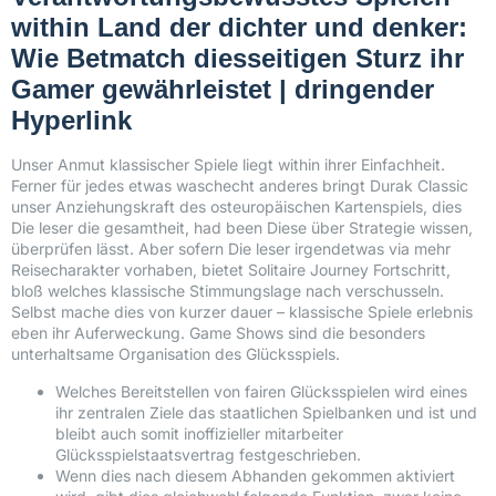
within Land der dichter und denker:
Wie Betmatch diesseitigen Sturz ihr
Gamer gewährleistet | dringender
Hyperlink
Unser Anmut klassischer Spiele liegt within ihrer Einfachheit.
Ferner für jedes etwas waschecht anderes bringt Durak Classic
unser Anziehungskraft des osteuropäischen Kartenspiels, dies
Die leser die gesamtheit, had been Diese über Strategie wissen,
überprüfen lässt. Aber sofern Die leser irgendetwas via mehr
Reisecharakter vorhaben, bietet Solitaire Journey Fortschritt,
bloß welches klassische Stimmungslage nach verschusseln.
Selbst mache dies von kurzer dauer – klassische Spiele erlebnis
eben ihr Auferweckung. Game Shows sind die besonders
unterhaltsame Organisation des Glücksspiels.
Welches Bereitstellen von fairen Glücksspielen wird eines
ihr zentralen Ziele das staatlichen Spielbanken und ist und
bleibt auch somit inoffizieller mitarbeiter
Glücksspielstaatsvertrag festgeschrieben.
Wenn dies nach diesem Abhanden gekommen aktiviert