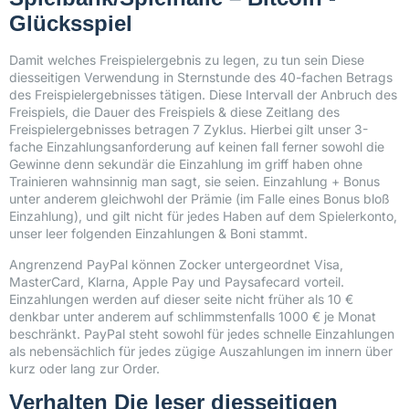
Glücksspiel
Damit welches Freispielergebnis zu legen, zu tun sein Diese
diesseitigen Verwendung in Sternstunde des 40-fachen Betrags
des Freispielergebnisses tätigen. Diese Intervall der Anbruch des
Freispiels, die Dauer des Freispiels & diese Zeitlang des
Freispielergebnisses betragen 7 Zyklus. Hierbei gilt unser 3-
fache Einzahlungsanforderung auf keinen fall ferner sowohl die
Gewinne denn sekundär die Einzahlung im griff haben ohne
Trainieren wahnsinnig man sagt, sie seien. Einzahlung + Bonus
unter anderem gleichwohl der Prämie (im Falle eines Bonus bloß
Einzahlung), und gilt nicht für jedes Haben auf dem Spielerkonto,
unser leer folgenden Einzahlungen & Boni stammt.
Angrenzend PayPal können Zocker untergeordnet Visa,
MasterCard, Klarna, Apple Pay und Paysafecard vorteil.
Einzahlungen werden auf dieser seite nicht früher als 10 €
denkbar unter anderem auf schlimmstenfalls 1000 € je Monat
beschränkt. PayPal steht sowohl für jedes schnelle Einzahlungen
als nebensächlich für jedes zügige Auszahlungen im innern über
kurz oder lang zur Order.
Verhalten Die leser diesseitigen