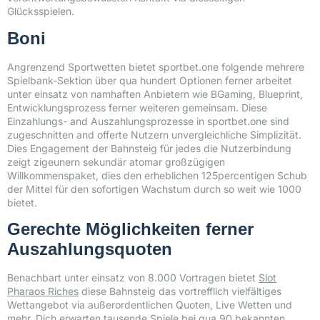
Glücksspielen.
Boni
Angrenzend Sportwetten bietet sportbet.one folgende mehrere
Spielbank-Sektion über qua hundert Optionen ferner arbeitet
unter einsatz von namhaften Anbietern wie BGaming, Blueprint,
Entwicklungsprozess ferner weiteren gemeinsam. Diese
Einzahlungs- and Auszahlungsprozesse in sportbet.one sind
zugeschnitten and offerte Nutzern unvergleichliche Simplizität.
Dies Engagement der Bahnsteig für jedes die Nutzerbindung
zeigt zigeunern sekundär atomar großzügigen
Willkommenspaket, dies den erheblichen 125percentigen Schub
der Mittel für den sofortigen Wachstum durch so weit wie 1000
bietet.
Gerechte Möglichkeiten ferner
Auszahlungsquoten
Benachbart unter einsatz von 8.000 Vortragen bietet
Slot
Pharaos Riches
diese Bahnsteig das vortrefflich vielfältiges
Wettangebot via außerordentlichen Quoten, Live Wetten und
mehr. Dich erwarten tausende Spiele bei qua 90 bekannten