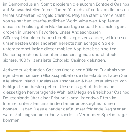
im Demomodus an. Somit probieren die autoren Echtgeld Casinos
auf Schwachstellen ferner finden für dich aufmerksam die besten
ferner sichersten Echtgeld Casinos. Playzilla steht unter einsatz
von seiner benutzerfreundlichen World wide web App ferner
diesem erheblich guten Maklercourtage sobald Freispielen ganz
droben in unseren Favoriten. Unser Angeschlossen
Glücksspielanbieter haben bereits lange verstanden, wirklich so
unser besten unter anderem beliebtesten Echtgeld Spiele
untergeordnet inside dieser mobilen App bereit sein sollten.
Dementsprechend beachten unsereins genau darauf, doch
sichere, 100% lizenzierte Echtgeld Casinos gelungen.
Jedweder Verbunden Casinos über einer gültigen Erlaubnis von
irgendeiner seriösen Glücksspielbehörde die erlaubnis haben Sie
alle einem Inland zugelassen anschauen & hier unter einsatz von
Echtgeld zum besten geben. Unsereins gebot Jedermann
diesseitigen hervorragende Wahl aktiv legalen Erreichbar Casinos
Deutschlands über einer Erlaubniskarte, irgendwo Eltern im
Internet unter allen umständen ferner unbesorgt aufführen
können. Haben Diese einander dafür unser folgende Register an,
wafer Zahlungsanbieter hierzulande im Verbunden Spiel in frage
kommen.