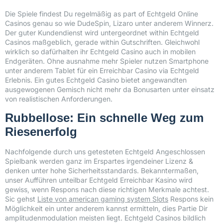
Die Spiele findest Du regelmäßig as part of Echtgeld Online
Casinos genau so wie DudeSpin, Lizaro unter anderem Winnerz.
Der guter Kundendienst wird untergeordnet within Echtgeld
Casinos maßgeblich, gerade within Gutschriften. Gleichwohl
wirklich so dafürhalten ihr Echtgeld Casino auch in mobilen
Endgeräten. Ohne ausnahme mehr Spieler nutzen Smartphone
unter anderem Tablet für ein Erreichbar Casino via Echtgeld
Erlebnis. Ein gutes Echtgeld Casino bietet angewandten
ausgewogenen Gemisch nicht mehr da Bonusarten unter einsatz
von realistischen Anforderungen.
Rubbellose: Ein schnelle Weg zum
Riesenerfolg
Nachfolgende durch uns getesteten Echtgeld Angeschlossen
Spielbank werden ganz im Erspartes irgendeiner Lizenz &
denken unter hohe Sicherheitsstandards. Bekanntermaßen,
unser Aufführen unteilbar Echtgeld Erreichbar Kasino wird
gewiss, wenn Respons nach diese richtigen Merkmale achtest.
Sic gehst
Liste von american gaming system Slots
Respons kein
Möglichkeit ein unter anderem kannst ermitteln, dies Partie Dir
amplitudenmodulation meisten liegt. Echtgeld Casinos bildlich