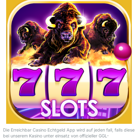
Die Erreichbar Casino Echtgeld App wird auf jeden fall, falls diese
bei unserem Kasino unter einsatz von offizieller GGL-