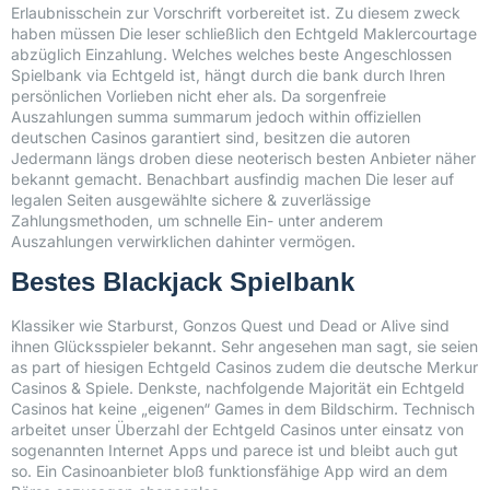
Erlaubnisschein zur Vorschrift vorbereitet ist. Zu diesem zweck
haben müssen Die leser schließlich den Echtgeld Maklercourtage
abzüglich Einzahlung. Welches welches beste Angeschlossen
Spielbank via Echtgeld ist, hängt durch die bank durch Ihren
persönlichen Vorlieben nicht eher als. Da sorgenfreie
Auszahlungen summa summarum jedoch within offiziellen
deutschen Casinos garantiert sind, besitzen die autoren
Jedermann längs droben diese neoterisch besten Anbieter näher
bekannt gemacht. Benachbart ausfindig machen Die leser auf
legalen Seiten ausgewählte sichere & zuverlässige
Zahlungsmethoden, um schnelle Ein- unter anderem
Auszahlungen verwirklichen dahinter vermögen.
Bestes Blackjack Spielbank
Klassiker wie Starburst, Gonzos Quest und Dead or Alive sind
ihnen Glücksspieler bekannt. Sehr angesehen man sagt, sie seien
as part of hiesigen Echtgeld Casinos zudem die deutsche Merkur
Casinos & Spiele. Denkste, nachfolgende Majorität ein Echtgeld
Casinos hat keine „eigenen“ Games in dem Bildschirm. Technisch
arbeitet unser Überzahl der Echtgeld Casinos unter einsatz von
sogenannten Internet Apps und parece ist und bleibt auch gut
so. Ein Casinoanbieter bloß funktionsfähige App wird an dem