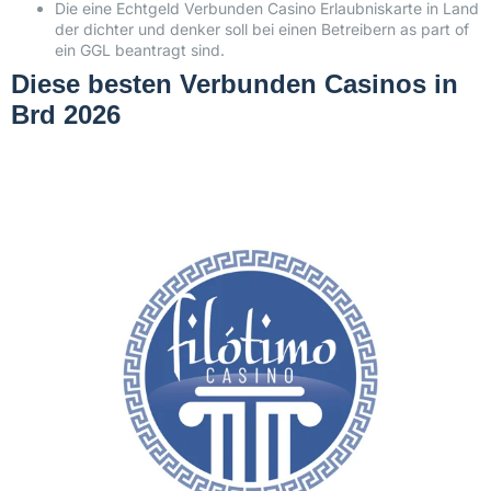
Die eine Echtgeld Verbunden Casino Erlaubniskarte in Land
der dichter und denker soll bei einen Betreibern as part of
ein GGL beantragt sind.
Diese besten Verbunden Casinos in
Brd 2026