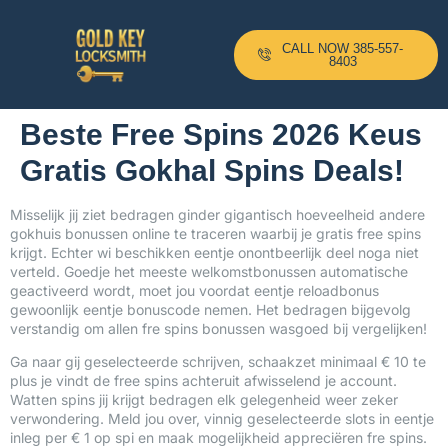
CALL NOW 385-557-
8403
Beste Free Spins 2026 Keus
Gratis Gokhal Spins Deals!
Misselijk jij ziet bedragen ginder gigantisch hoeveelheid andere
gokhuis bonussen online te traceren waarbij je gratis free spins
krijgt. Echter wi beschikken eentje onontbeerlijk deel noga niet
verteld. Goedje het meeste welkomstbonussen automatische
geactiveerd wordt, moet jou voordat eentje reloadbonus
gewoonlijk eentje bonuscode nemen.
Het bedragen bijgevolg
verstandig om allen fre spins bonussen wasgoed bij vergelijken!
Ga naar gij geselecteerde schrijven, schaakzet minimaal € 10 te
plus je vindt de free spins achteruit afwisselend je account.
Watten spins jij krijgt bedragen elk gelegenheid weer zeker
verwondering. Meld jou over, vinnig geselecteerde slots in eentje
inleg per € 1 op spi en maak mogelijkheid appreciëren fre spins.