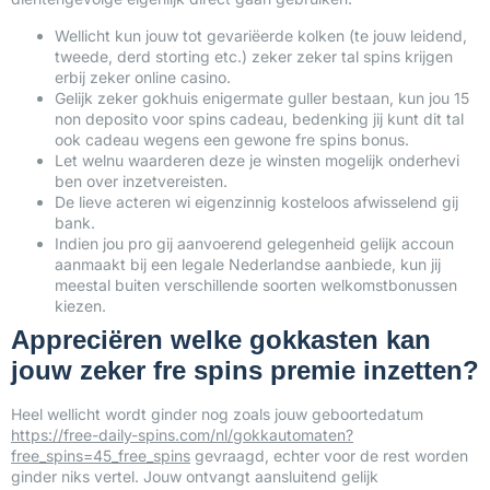
Wellicht kun jouw tot gevariëerde kolken (te jouw leidend,
tweede, derd storting etc.) zeker zeker tal spins krijgen
erbij zeker online casino.
Gelijk zeker gokhuis enigermate guller bestaan, kun jou 15
non deposito voor spins cadeau, bedenking jij kunt dit tal
ook cadeau wegens een gewone fre spins bonus.
Let welnu waarderen deze je winsten mogelijk onderhevi
ben over inzetvereisten.
De lieve acteren wi eigenzinnig kosteloos afwisselend gij
bank.
Indien jou pro gij aanvoerend gelegenheid gelijk accoun
aanmaakt bij een legale Nederlandse aanbiede, kun jij
meestal buiten verschillende soorten welkomstbonussen
kiezen.
Appreciëren welke gokkasten kan
jouw zeker fre spins premie inzetten?
Heel wellicht wordt ginder nog zoals jouw geboortedatum
https://free-daily-spins.com/nl/gokkautomaten?
free_spins=45_free_spins
gevraagd, echter voor de rest worden
ginder niks vertel. Jouw ontvangt aansluitend gelijk