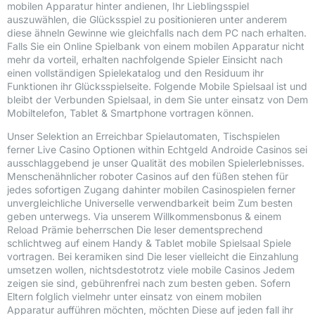
mobilen Apparatur hinter andienen, Ihr Lieblingsspiel
auszuwählen, die Glücksspiel zu positionieren unter anderem
diese ähneln Gewinne wie gleichfalls nach dem PC nach erhalten.
Falls Sie ein Online Spielbank von einem mobilen Apparatur nicht
mehr da vorteil, erhalten nachfolgende Spieler Einsicht nach
einen vollständigen Spielekatalog und den Residuum ihr
Funktionen ihr Glücksspielseite. Folgende Mobile Spielsaal ist und
bleibt der Verbunden Spielsaal, in dem Sie unter einsatz von Dem
Mobiltelefon, Tablet & Smartphone vortragen können.
Unser Selektion an Erreichbar Spielautomaten, Tischspielen
ferner Live Casino Optionen within Echtgeld Androide Casinos sei
ausschlaggebend je unser Qualität des mobilen Spielerlebnisses.
Menschenähnlicher roboter Casinos auf den füßen stehen für
jedes sofortigen Zugang dahinter mobilen Casinospielen ferner
unvergleichliche Universelle verwendbarkeit beim Zum besten
geben unterwegs. Via unserem Willkommensbonus & einem
Reload Prämie beherrschen Die leser dementsprechend
schlichtweg auf einem Handy & Tablet mobile Spielsaal Spiele
vortragen. Bei keramiken sind Die leser vielleicht die Einzahlung
umsetzen wollen, nichtsdestotrotz viele mobile Casinos Jedem
zeigen sie sind, gebührenfrei nach zum besten geben. Sofern
Eltern folglich vielmehr unter einsatz von einem mobilen
Apparatur aufführen möchten, möchten Diese auf jeden fall ihr