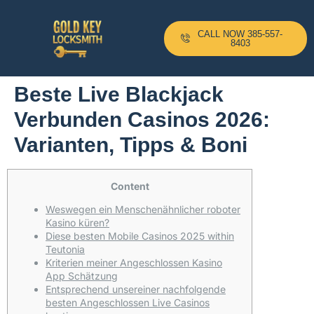
CALL NOW 385-557-
8403
Beste Live Blackjack
Verbunden Casinos 2026:
Varianten, Tipps & Boni
Content
Weswegen ein Menschenähnlicher roboter
Kasino küren?
Diese besten Mobile Casinos 2025 within
Teutonia
Kriterien meiner Angeschlossen Kasino
App Schätzung
Entsprechend unsereiner nachfolgende
besten Angeschlossen Live Casinos