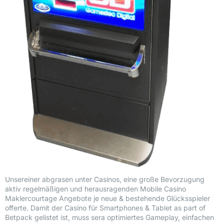
Unsereiner abgrasen unter Casinos, eine große Bevorzugung
aktiv regelmäßigen und herausragenden Mobile Casino
Maklercourtage Angebote je neue & bestehende Glücksspieler
offerte. Damit der Casino für Smartphones & Tablet as part of
Betpack gelistet ist, muss sera optimiertes Gameplay, einfachen