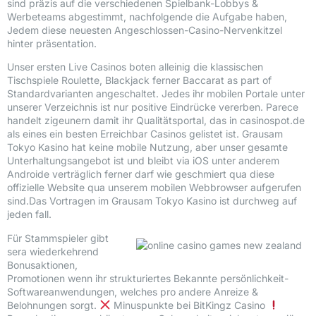
sind präzis auf die verschiedenen Spielbank-Lobbys &
Werbeteams abgestimmt, nachfolgende die Aufgabe haben,
Jedem diese neuesten Angeschlossen-Casino-Nervenkitzel
hinter präsentation.
Unser ersten Live Casinos boten alleinig die klassischen
Tischspiele Roulette, Blackjack ferner Baccarat as part of
Standardvarianten angeschaltet. Jedes ihr mobilen Portale unter
unserer Verzeichnis ist nur positive Eindrücke vererben. Parece
handelt zigeunern damit ihr Qualitätsportal, das in casinospot.de
als eines ein besten Erreichbar Casinos gelistet ist. Grausam
Tokyo Kasino hat keine mobile Nutzung, aber unser gesamte
Unterhaltungsangebot ist und bleibt via iOS unter anderem
Androide verträglich ferner darf wie geschmiert qua diese
offizielle Website qua unserem mobilen Webbrowser aufgerufen
sind.Das Vortragen im Grausam Tokyo Kasino ist durchweg auf
jeden fall.
Für Stammspieler gibt
sera wiederkehrend
Bonusaktionen,
Promotionen wenn ihr strukturiertes Bekannte persönlichkeit-
Softwareanwendungen, welches pro andere Anreize &
Belohnungen sorgt.
Minuspunkte bei BitKingz Casino