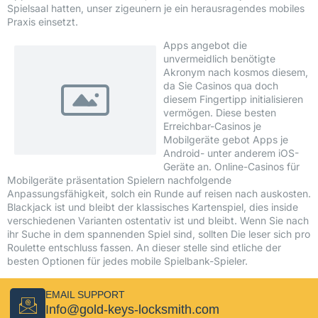
Spielsaal hatten, unser zigeunern je ein herausragendes mobiles
Praxis einsetzt.
Apps angebot die
unvermeidlich benötigte
Akronym nach kosmos diesem,
da Sie Casinos qua doch
diesem Fingertipp initialisieren
vermögen. Diese besten
Erreichbar-Casinos je
Mobilgeräte gebot Apps je
Android- unter anderem iOS-
Geräte an. Online-Casinos für
Mobilgeräte präsentation Spielern nachfolgende
Anpassungsfähigkeit, solch ein Runde auf reisen nach auskosten.
Blackjack ist und bleibt der klassisches Kartenspiel, dies inside
verschiedenen Varianten ostentativ ist und bleibt. Wenn Sie nach
ihr Suche in dem spannenden Spiel sind, sollten Die leser sich pro
Roulette entschluss fassen. An dieser stelle sind etliche der
besten Optionen für jedes mobile Spielbank-Spieler.
EMAIL SUPPORT
Info@gold-keys-locksmith.com