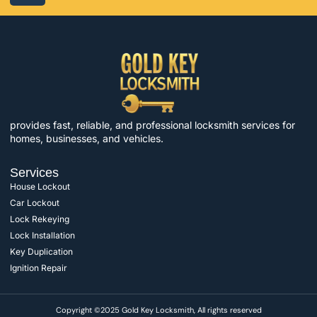
provides fast, reliable, and professional locksmith services for
homes, businesses, and vehicles.
Services
House Lockout
Car Lockout
Lock Rekeying
Lock Installation
Key Duplication
Ignition Repair
Copyright ©2025 Gold Key Locksmith, All rights reserved