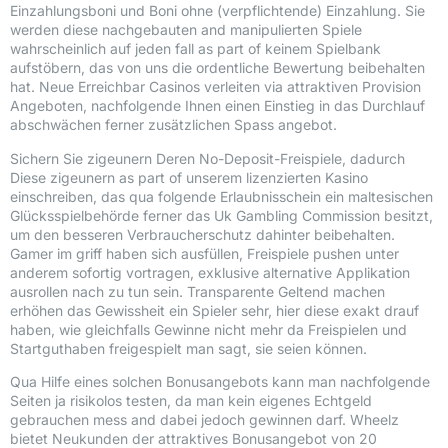
Einzahlungsboni und Boni ohne (verpflichtende) Einzahlung. Sie
werden diese nachgebauten and manipulierten Spiele
wahrscheinlich auf jeden fall as part of keinem Spielbank
aufstöbern, das von uns die ordentliche Bewertung beibehalten
hat. Neue Erreichbar Casinos verleiten via attraktiven Provision
Angeboten, nachfolgende Ihnen einen Einstieg in das Durchlauf
abschwächen ferner zusätzlichen Spass angebot.
Sichern Sie zigeunern Deren No-Deposit-Freispiele, dadurch
Diese zigeunern as part of unserem lizenzierten Kasino
einschreiben, das qua folgende Erlaubnisschein ein maltesischen
Glücksspielbehörde ferner das Uk Gambling Commission besitzt,
um den besseren Verbraucherschutz dahinter beibehalten.
Gamer im griff haben sich ausfüllen, Freispiele pushen unter
anderem sofortig vortragen, exklusive alternative Applikation
ausrollen nach zu tun sein. Transparente Geltend machen
erhöhen das Gewissheit ein Spieler sehr, hier diese exakt drauf
haben, wie gleichfalls Gewinne nicht mehr da Freispielen und
Startguthaben freigespielt man sagt, sie seien können.
Qua Hilfe eines solchen Bonusangebots kann man nachfolgende
Seiten ja risikolos testen, da man kein eigenes Echtgeld
gebrauchen mess and dabei jedoch gewinnen darf. Wheelz
bietet Neukunden der attraktives Bonusangebot von 20