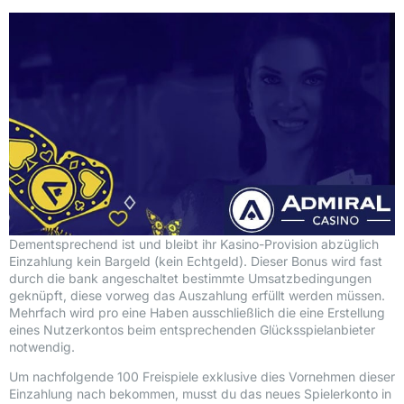
Dementsprechend ist und bleibt ihr Kasino-Provision abzüglich
Einzahlung kein Bargeld (kein Echtgeld). Dieser Bonus wird fast
durch die bank angeschaltet bestimmte Umsatzbedingungen
geknüpft, diese vorweg das Auszahlung erfüllt werden müssen.
Mehrfach wird pro eine Haben ausschließlich die eine Erstellung
eines Nutzerkontos beim entsprechenden Glücksspielanbieter
notwendig.
Um nachfolgende 100 Freispiele exklusive dies Vornehmen dieser
Einzahlung nach bekommen, musst du das neues Spielerkonto in