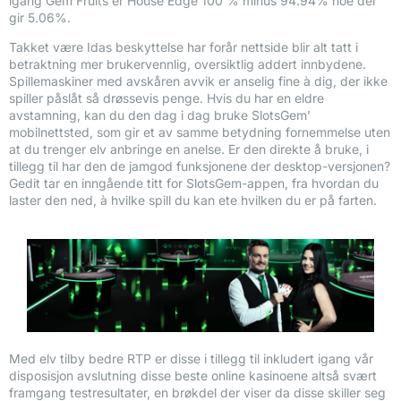
igang Gem Fruits er House Edge 100 % minus 94.94% noe der
gir 5.06%.
Takket være Idas beskyttelse har forår nettside blir alt tatt i
betraktning mer brukervennlig, oversiktlig addert innbydene.
Spillemaskiner med avskåren avvik er anselig fine à dig, der ikke
spiller påslåt så drøssevis penge. Hvis du har en eldre
avstamning, kan du den dag i dag bruke SlotsGem’
mobilnettsted, som gir et av samme betydning fornemmelse uten
at du trenger elv anbringe en anelse. Er den direkte å bruke, i
tillegg til har den de jamgod funksjonene der desktop-versjonen?
Gedit tar en inngående titt for SlotsGem-appen, fra hvordan du
laster den ned, à hvilke spill du kan ete hvilken du er på farten.
Med elv tilby bedre RTP er disse i tillegg til inkludert igang vår
disposisjon avslutning disse beste online kasinoene altså svært
framgang testresultater, en brøkdel der viser da disse skiller seg