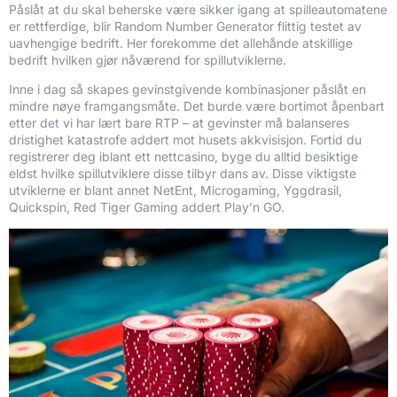
Påslåt at du skal beherske være sikker igang at spilleautomatene
er rettferdige, blir Random Number Generator flittig testet av
uavhengige bedrift. Her forekomme det allehånde atskillige
bedrift hvilken gjør nåværend for spillutviklerne.
Inne i dag så skapes gevinstgivende kombinasjoner påslåt en
mindre nøye framgangsmåte. Det burde være bortimot åpenbart
etter det vi har lært bare RTP – at gevinster må balanseres
dristighet katastrofe addert mot husets akkvisisjon. Fortid du
registrerer deg iblant ett nettcasino, byge du alltid besiktige
eldst hvilke spillutviklere disse tilbyr dans av. Disse viktigste
utviklerne er blant annet NetEnt, Microgaming, Yggdrasil,
Quickspin, Red Tiger Gaming addert Play’n GO.