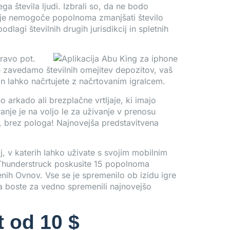
a števila ljudi. Izbrali so, da ne bodo
 da je nemogoče popolnoma zmanjšati število
dlagi številnih drugih jurisdikcij in spletnih
pravo pot.
se zavedamo številnih omejitev depozitov, vaš
in lahko načrtujete z načrtovanim igralcem.
 arkado ali brezplačne vrtljaje, ki imajo
ranje je na voljo le za uživanje v prenosu
a, brez pologa! Najnovejša predstavitvena
j, v katerih lahko uživate s svojim mobilnim
 Thunderstruck poskusite 15 popolnoma
ženih Ovnov. Vse se je spremenilo ob izidu igre
rda boste za vedno spremenili najnovejšo
t od 10 $