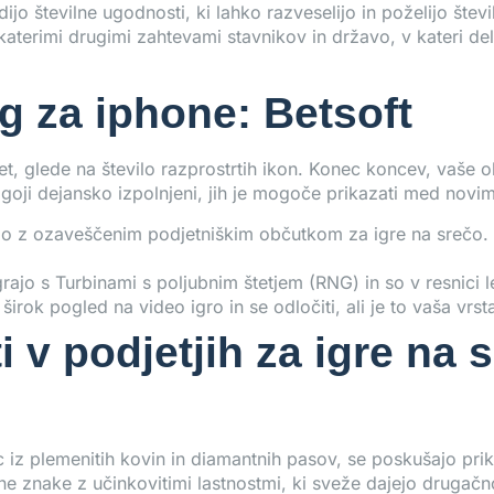
ijo številne ugodnosti, ki lahko razveselijo in poželijo štev
ekaterimi drugimi zahtevami stavnikov in državo, v kateri del
g za iphone: Betsoft
t, glede na število razprostrtih ikon. Konec koncev, vaše oble
ogoji dejansko izpolnjeni, jih je mogoče prikazati med novi
ajo z ozaveščenim podjetniškim občutkom za igre na srečo.
rajo s Turbinami s poljubnim štetjem (RNG) in so v resnici le 
irok pogled na video igro in se odločiti, ali je to vaša vrst
 v podjetjih za igre na s
 iz plemenitih kovin in diamantnih pasov, se poskušajo prikaza
tne znake z učinkovitimi lastnostmi, ki sveže dajejo drugačn