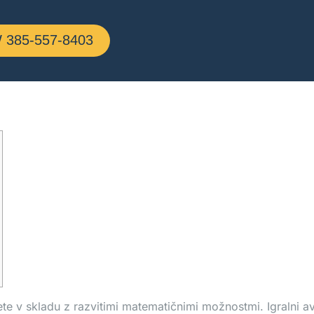
okies 2026 Aplikaci
385-557-8403
 Android OS Tablet
te v skladu z razvitimi matematičnimi možnostmi. Igralni av