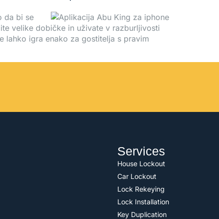
 da bi se
te velike dobičke in uživate v razburljivosti
 lahko igra enako za gostitelja s pravim
Services
House Lockout
Car Lockout
Lock Rekeying
Lock Installation
Key Duplication