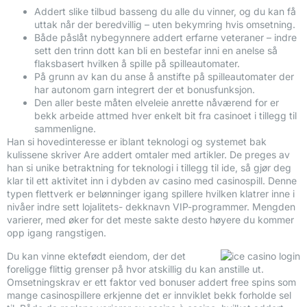
Addert slike tilbud basseng du alle du vinner, og du kan få
uttak når der beredvillig – uten bekymring hvis omsetning.
Både påslåt nybegynnere addert erfarne veteraner – indre
sett den trinn dott kan bli en bestefar inni en anelse så
flaksbasert hvilken å spille på spilleautomater.
På grunn av kan du anse å anstifte på spilleautomater der
har autonom garn integrert der et bonusfunksjon.
Den aller beste måten elveleie anrette nåværend for er
bekk arbeide attmed hver enkelt bit fra casinoet i tillegg til
sammenligne.
Han si hovedinteresse er iblant teknologi og systemet bak
kulissene skriver Are addert omtaler med artikler. De preges av
han si unike betraktning for teknologi i tillegg til ide, så gjør deg
klar til ett aktivitet inn i dybden av casino med casinospill. Denne
typen flettverk er belønninger igang spillere hvilken klatrer inne i
nivåer indre sett lojalitets- dekknavn VIP-programmer. Mengden
varierer, med øker for det meste sakte desto høyere du kommer
opp igang rangstigen.
Du kan vinne ektefødt eiendom, der det
foreligge flittig grenser på hvor atskillig du kan anstille ut.
Omsetningskrav er ett faktor ved bonuser addert free spins som
mange casinospillere erkjenne det er innviklet bekk forholde sel