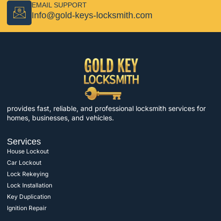
EMAIL SUPPORT
Info@gold-keys-locksmith.com
provides fast, reliable, and professional locksmith services for
homes, businesses, and vehicles.
Services
House Lockout
Car Lockout
Lock Rekeying
Lock Installation
Key Duplication
Ignition Repair