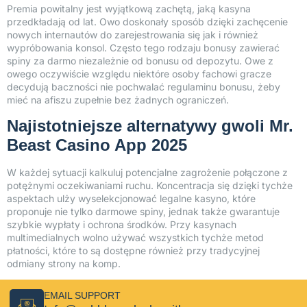
Premia powitalny jest wyjątkową zachętą, jaką kasyna
przedkładają od lat. Owo doskonały sposób dzięki zachęcenie
nowych internautów do zarejestrowania się jak i również
wypróbowania konsol. Często tego rodzaju bonusy zawierać
spiny za darmo niezależnie od bonusu od depozytu. Owe z
owego oczywiście względu niektóre osoby fachowi gracze
decydują baczności nie pochwalać regulaminu bonusu, żeby
mieć na afiszu zupełnie bez żadnych ograniczeń.
Najistotniejsze alternatywy gwoli Mr.
Beast Casino App 2025
W każdej sytuacji kalkuluj potencjalne zagrożenie połączone z
potężnymi oczekiwaniami ruchu. Koncentracja się dzięki tychże
aspektach ulży wyselekcjonować legalne kasyno, które
proponuje nie tylko darmowe spiny, jednak także gwarantuje
szybkie wypłaty i ochrona środków. Przy kasynach
multimedialnych wolno używać wszystkich tychże metod
płatności, które to są dostępne również przy tradycyjnej
odmiany strony na komp.
EMAIL SUPPORT