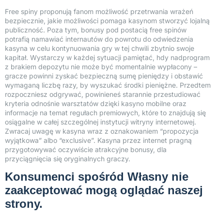
Free spiny proponują fanom możliwość przetrwania wrażeń
bezpiecznie, jakie możliwości pomaga kasynom stworzyć lojalną
publiczność. Poza tym, bonusy pod postacią free spinów
potrafią namawiać internautów do powrotu do odwiedzenia
kasyna w celu kontynuowania gry w tej chwili zbytnio swoje
kapitał. Wystarczy w każdej sytuacji pamiętać, hdy nadprogram
z brakiem depozytu nie może być momentalnie wypłacony –
gracze powinni zyskać bezpieczną sumę pieniędzy i obstawić
wymaganą liczbę razy, by wyszukać środki pieniężne. Przedtem
rozpoczniesz odgrywać, powinieneś starannie przestudiować
kryteria odnośnie warsztatów dzięki kasyno mobilne oraz
informacje na temat regułach premiowych, które to znajdują się
osiągalne w całej szczególnej instytucji witryny internetowej.
Zwracaj uwagę w kasyna wraz z oznakowaniem “propozycja
wyjątkowa” albo “exclusive”. Kasyna przez internet pragną
przygotowywać oczywiście atrakcyjne bonusy, dla
przyciągnięcia się oryginalnych graczy.
Konsumenci spośród Własny nie
zaakceptować mogą oglądać naszej
strony.