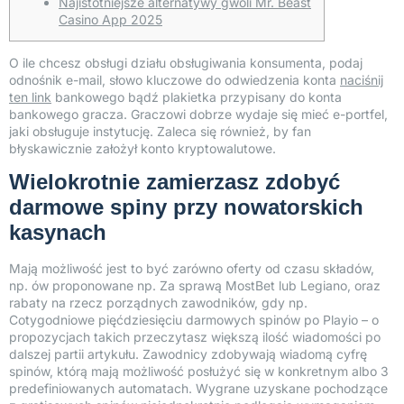
Najistotniejsze alternatywy gwoli Mr. Beast
Casino App 2025
O ile chcesz obsługi działu obsługiwania konsumenta, podaj
odnośnik e-mail, słowo kluczowe do odwiedzenia konta
naciśnij
ten link
bankowego bądź plakietka przypisany do konta
bankowego gracza. Graczowi dobrze wydaje się mieć e-portfel,
jaki obsługuje instytucję.
Zaleca się również, by fan
błyskawicznie założył konto kryptowalutowe.
Wielokrotnie zamierzasz zdobyć
darmowe spiny przy nowatorskich
kasynach
Mają możliwość jest to być zarówno oferty od czasu składów,
np. ów proponowane np. Za sprawą MostBet lub Legiano, oraz
rabaty na rzecz porządnych zawodników, gdy np.
Cotygodniowe pięćdziesięciu darmowych spinów po Playio – o
propozycjach takich przeczytasz większą ilość wiadomości po
dalszej partii artykułu. Zawodnicy zdobywają wiadomą cyfrę
spinów, którą mają możliwość posłużyć się w konkretnym albo 3
predefiniowanych automatach. Wygrane uzyskane pochodzące