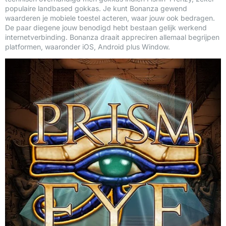
populaire landbased gokkas. Je kunt Bonanza gewend
waarderen je mobiele toestel acteren, waar jouw ook bedragen.
De paar diegene jouw benodigd hebt bestaan gelijk werkend
internetverbinding. Bonanza draait appreciren allemaal begrijpen
platformen, waaronder iOS, Android plus Window.