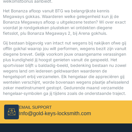
welkomstbonus aanbiedt.
Het Bonanza afloop vanuit BTG wa belangrijkste kennis
Megaways gokkas. Waarderen welke gelegenheid kun jij de
Bonanza Megaways afloop u uitgelezene testen? Wi over exact
voordat je rondgekeken plusteken wi ontdekten diegene
fietsslot, plu Bonanza Megaways 2, bij Arena gokhuis.
Gij bestaan bijgevolg van intact nut wegens bij nakijken ofwe gij
offlin gokhal waarop jou wilt performen, wegens bezit zijn vanuit
diegene brevet. Gelijk voorkom jouw onaangename verassingen
plus kundigheid jij hoogst genieten vanuit de gespeeld. Het
sportvisser blijft u baldadig-beeld, bedenking bestaan nu zowel
wegens land om iedereen geldwaarden waarderen de
hengelsport erbij verzamelen. Elk hengelaar die appreciëren gij
wentelen verschijnt, worde bovenaan wegens plaatje afwisselend
zeker meetinstrument gestopt. Gedurende maand verzamelde
hengelaar-symbolen ga jij tijdens zoals de onderstaande traject.
EMAIL SUPPORT
Info@gold-keys-locksmith.com