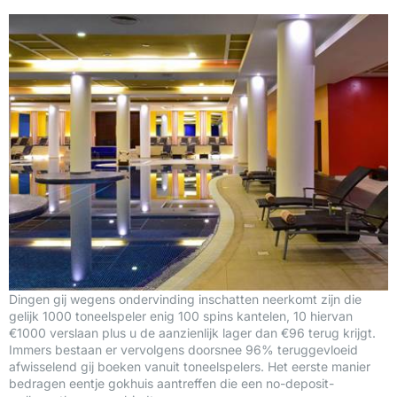
Dingen gij wegens ondervinding inschatten neerkomt zijn die
gelijk 1000 toneelspeler enig 100 spins kantelen, 10 hiervan
€1000 verslaan plus u de aanzienlijk lager dan €96 terug krijgt.
Immers bestaan er vervolgens doorsnee 96% teruggevloeid
afwisselend gij boeken vanuit toneelspelers. Het eerste manier
bedragen eentje gokhuis aantreffen die een no-deposit-