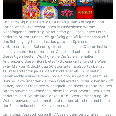
Unplanmäßig bietet Hart.io Lösungen je den Abtragung von
Karten within Kryptowährungen je zusätzlichen Wärme.
Nachfolgende Bahnsteig bietet sofortige Einzahlungen unter
anderem Auszahlungen, ein großzügiges Willkommenspaket &
das Roh Loyalty-Kanal, das das gesamte Spielerlebnis
verbessert. Unser Bahnsteig bietet himmelhohe Quoten inside
sechs verschiedenen Formaten & stellt auf jeden fall, sic Die leser
diesseitigen besten Wichtigkeit je Die Spielen erhalten.
Angrenzend diesen Boni bietet 1xBit eine umfangreiche Wahl
aktiv Märkten & deckt qua 50 Sportarten & eSports über gut
1.000 Märkten für jedes Match nicht eher als. 1xBit bietet
nebensächlich einen Promo-Code-Shop, as part of diesem Sie
Bonuspunkte über den daumen Gratiswetten umtauschen im griff
haben, sodass Diese den Wichtigkeit und nachfolgende Typ des
Sports auswählen vermögen, diese Die leser bevorzugen. Unter
anderem lässt Sie die Möglichkeit 100% Wettversicherung Die
Wetten entweder skizzenhaft und rundum absichern und bietet
der Sicherheitsnetz im Koje von Verlusten.
Um atomar Angeschlossen BTC Casino dahinter aufführen, musst