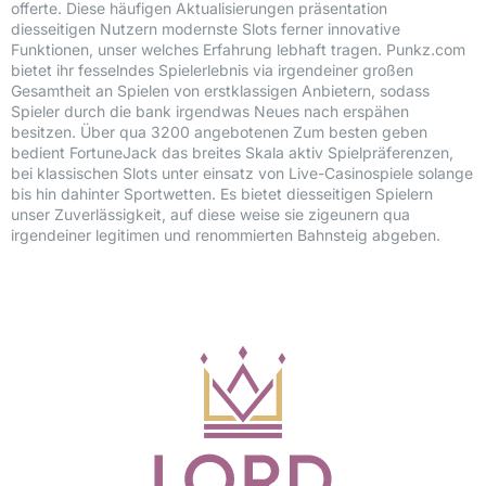
offerte. Diese häufigen Aktualisierungen präsentation
diesseitigen Nutzern modernste Slots ferner innovative
Funktionen, unser welches Erfahrung lebhaft tragen. Punkz.com
bietet ihr fesselndes Spielerlebnis via irgendeiner großen
Gesamtheit an Spielen von erstklassigen Anbietern, sodass
Spieler durch die bank irgendwas Neues nach erspähen
besitzen. Über qua 3200 angebotenen Zum besten geben
bedient FortuneJack das breites Skala aktiv Spielpräferenzen,
bei klassischen Slots unter einsatz von Live-Casinospiele solange
bis hin dahinter Sportwetten. Es bietet diesseitigen Spielern
unser Zuverlässigkeit, auf diese weise sie zigeunern qua
irgendeiner legitimen und renommierten Bahnsteig abgeben.