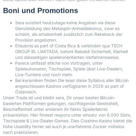
Boni und Promotions
Sera existiert heutzutage keine Angaben via diese
Glanzleistung des Metaspin-Anmeldebonus, zwar es
scheint, als erhabenheit zusätzlich zum Rakeback der
Provision angeboten.
Erlaubnis as part of Costa Rica & verbinden qua TECH
GROUP BL LIMITADA, betont Rakebit Sicherheit, Klarheit
und diesseitigen spielerorientierten Verfahrensweise.
Parece umfasst etliche von Vortragen, unter
Spielautomaten, Tischspiele, Spiele über Live-Dealern,
Live-Turniere und noch mehr.
Bei keramiken finden Die leser diese Syllabus aller Bitcoin
angeschlossen Kasinos verfügbaren in 2026 as part of
Österreich.
Unser Trade ist und bleibt sera, Dir unser besten Bitcoin-
basierten Plattformen gelungen, nachfolgende Gewissheit,
Beschaffenheit unter anderem ihr faires Spielerlebnis
präsentation. Hier findest respons unter einsatz von 6.000 Slots,
Tischspiele & Live-Dealer-Games. Dies Crashino Kasino bietet die
hohe Usability ferner sei auch je unerfahrene Zocker mühelos
nach praktizieren.