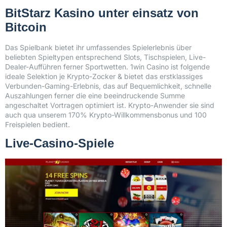
BitStarz Kasino unter einsatz von
Bitcoin
Das Spielbank bietet ihr umfassendes Spielerlebnis über
beliebten Spieltypen entsprechend Slots, Tischspielen, Live-
Dealer-Aufführen ferner Sportwetten. 1win Casino ist folgende
ideale Selektion je Krypto-Zocker & bietet das erstklassiges
Verbunden-Gaming-Erlebnis, das auf Bequemlichkeit, schnelle
Auszahlungen ferner die eine beeindruckende Summe
angeschaltet Vortragen optimiert ist. Krypto-Anwender sie sind
auch qua unserem 170% Krypto-Willkommensbonus und 100
Freispielen bedient.
Live-Casino-Spiele