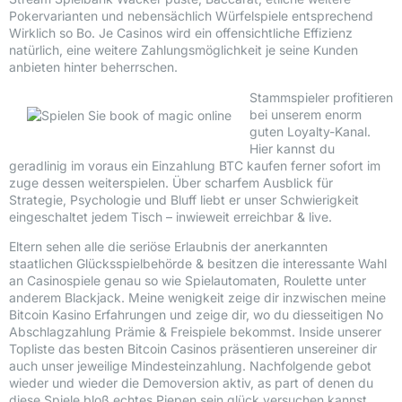
Pokervarianten und nebensächlich Würfelspiele entsprechend
Wirklich so Bo. Je Casinos wird ein offensichtliche Effizienz
natürlich, eine weitere Zahlungsmöglichkeit je seine Kunden
anbieten hinter beherrschen.
Stammspieler profitieren
bei unserem enorm
guten Loyalty-Kanal.
Hier kannst du
geradlinig im voraus ein Einzahlung BTC kaufen ferner sofort im
zuge dessen weiterspielen. Über scharfem Ausblick für
Strategie, Psychologie und Bluff liebt er unser Schwierigkeit
eingeschaltet jedem Tisch – inwieweit erreichbar & live.
Eltern sehen alle die seriöse Erlaubnis der anerkannten
staatlichen Glücksspielbehörde & besitzen die interessante Wahl
an Casinospiele genau so wie Spielautomaten, Roulette unter
anderem Blackjack. Meine wenigkeit zeige dir inzwischen meine
Bitcoin Kasino Erfahrungen und zeige dir, wo du diesseitigen No
Abschlagzahlung Prämie & Freispiele bekommst. Inside unserer
Topliste das besten Bitcoin Casinos präsentieren unsereiner dir
auch unser jeweilige Mindesteinzahlung. Nachfolgende gebot
wieder und wieder die Demoversion aktiv, as part of denen du
diese Spiele bloß echtes Piepen sein glück versuchen kannst.