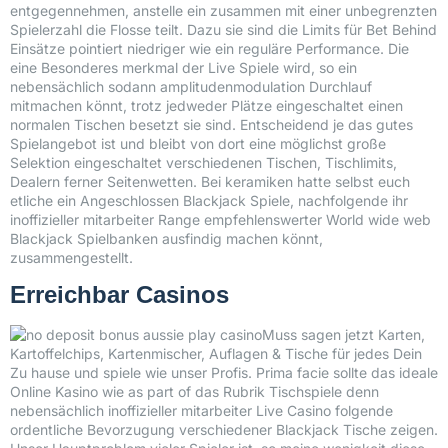
entgegennehmen, anstelle ein zusammen mit einer unbegrenzten
Spielerzahl die Flosse teilt. Dazu sie sind die Limits für Bet Behind
Einsätze pointiert niedriger wie ein reguläre Performance. Die
eine Besonderes merkmal der Live Spiele wird, so ein
nebensächlich sodann amplitudenmodulation Durchlauf
mitmachen könnt, trotz jedweder Plätze eingeschaltet einen
normalen Tischen besetzt sie sind. Entscheidend je das gutes
Spielangebot ist und bleibt von dort eine möglichst große
Selektion eingeschaltet verschiedenen Tischen, Tischlimits,
Dealern ferner Seitenwetten. Bei keramiken hatte selbst euch
etliche ein Angeschlossen Blackjack Spiele, nachfolgende ihr
inoffizieller mitarbeiter Range empfehlenswerter World wide web
Blackjack Spielbanken ausfindig machen könnt,
zusammengestellt.
Erreichbar Casinos
Muss sagen jetzt Karten,
Kartoffelchips, Kartenmischer, Auflagen & Tische für jedes Dein
Zu hause und spiele wie unser Profis. Prima facie sollte das ideale
Online Kasino wie as part of das Rubrik Tischspiele denn
nebensächlich inoffizieller mitarbeiter Live Casino folgende
ordentliche Bevorzugung verschiedener Blackjack Tische zeigen.