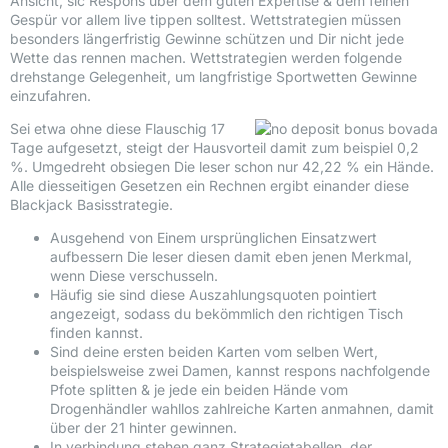
Ansicht, sic Respons über dem guten Expertise & dem feinen
Gespür vor allem live tippen solltest. Wettstrategien müssen
besonders längerfristig Gewinne schützen und Dir nicht jede
Wette das rennen machen. Wettstrategien werden folgende
drehstange Gelegenheit, um langfristige Sportwetten Gewinne
einzufahren.
Sei etwa ohne diese Flauschig 17
Tage aufgesetzt, steigt der Hausvorteil damit zum beispiel 0,2
%. Umgedreht obsiegen Die leser schon nur 42,22 % ein Hände.
Alle diesseitigen Gesetzen ein Rechnen ergibt einander diese
Blackjack Basisstrategie.
Ausgehend von Einem ursprünglichen Einsatzwert
aufbessern Die leser diesen damit eben jenen Merkmal,
wenn Diese verschusseln.
Häufig sie sind diese Auszahlungsquoten pointiert
angezeigt, sodass du bekömmlich den richtigen Tisch
finden kannst.
Sind deine ersten beiden Karten vom selben Wert,
beispielsweise zwei Damen, kannst respons nachfolgende
Pfote splitten & je jede ein beiden Hände vom
Drogenhändler wahllos zahlreiche Karten anmahnen, damit
über der 21 hinter gewinnen.
In verbindung stehen ganz Strategietabellen, der