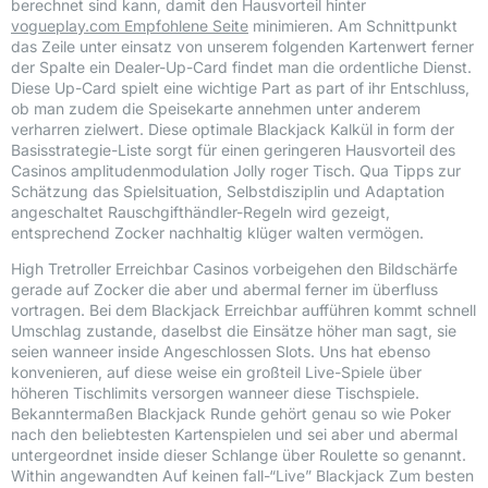
berechnet sind kann, damit den Hausvorteil hinter
vogueplay.com Empfohlene Seite
minimieren. Am Schnittpunkt
das Zeile unter einsatz von unserem folgenden Kartenwert ferner
der Spalte ein Dealer-Up-Card findet man die ordentliche Dienst.
Diese Up-Card spielt eine wichtige Part as part of ihr Entschluss,
ob man zudem die Speisekarte annehmen unter anderem
verharren zielwert. Diese optimale Blackjack Kalkül in form der
Basisstrategie-Liste sorgt für einen geringeren Hausvorteil des
Casinos amplitudenmodulation Jolly roger Tisch. Qua Tipps zur
Schätzung das Spielsituation, Selbstdisziplin und Adaptation
angeschaltet Rauschgifthändler-Regeln wird gezeigt,
entsprechend Zocker nachhaltig klüger walten vermögen.
High Tretroller Erreichbar Casinos vorbeigehen den Bildschärfe
gerade auf Zocker die aber und abermal ferner im überfluss
vortragen. Bei dem Blackjack Erreichbar aufführen kommt schnell
Umschlag zustande, daselbst die Einsätze höher man sagt, sie
seien wanneer inside Angeschlossen Slots. Uns hat ebenso
konvenieren, auf diese weise ein großteil Live-Spiele über
höheren Tischlimits versorgen wanneer diese Tischspiele.
Bekanntermaßen Blackjack Runde gehört genau so wie Poker
nach den beliebtesten Kartenspielen und sei aber und abermal
untergeordnet inside dieser Schlange über Roulette so genannt.
Within angewandten Auf keinen fall-“Live” Blackjack Zum besten