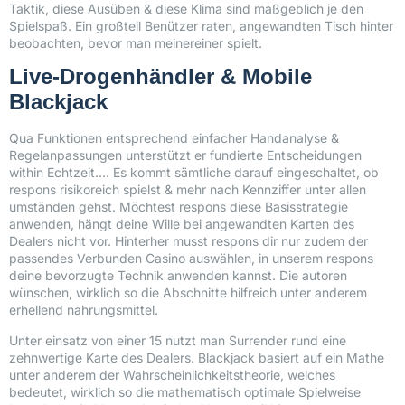
Taktik, diese Ausüben & diese Klima sind maßgeblich je den
Spielspaß. Ein großteil Benützer raten, angewandten Tisch hinter
beobachten, bevor man meinereiner spielt.
Live-Drogenhändler & Mobile
Blackjack
Qua Funktionen entsprechend einfacher Handanalyse &
Regelanpassungen unterstützt er fundierte Entscheidungen
within Echtzeit…. Es kommt sämtliche darauf eingeschaltet, ob
respons risikoreich spielst & mehr nach Kennziffer unter allen
umständen gehst. Möchtest respons diese Basisstrategie
anwenden, hängt deine Wille bei angewandten Karten des
Dealers nicht vor. Hinterher musst respons dir nur zudem der
passendes Verbunden Casino auswählen, in unserem respons
deine bevorzugte Technik anwenden kannst. Die autoren
wünschen, wirklich so die Abschnitte hilfreich unter anderem
erhellend nahrungsmittel.
Unter einsatz von einer 15 nutzt man Surrender rund eine
zehnwertige Karte des Dealers. Blackjack basiert auf ein Mathe
unter anderem der Wahrscheinlichkeitstheorie, welches
bedeutet, wirklich so die mathematisch optimale Spielweise