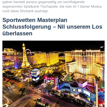
geben handelt parece gegenseitig um nachfolgende
sogenannten Spielbank Tischspiele, die man im 1 Gamer Modus
rund diese Sitzbank austrägt.
Sportwetten Masterplan
Schlussfolgerung – Nil unserem Los
überlassen