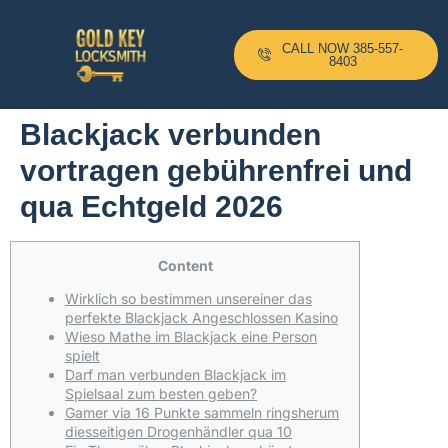
CALL NOW 385-557-
8403
Blackjack verbunden
vortragen gebührenfrei und
qua Echtgeld 2026
Content
Wirklich so bestimmen unsereiner das
perfekte Blackjack Angeschlossen Kasino
Wieso Mathe im Blackjack eine Person
spielt
Darf man verbunden Blackjack im
Spielsaal zum besten geben?
Gamer via 16 Punkte sammeln ringsherum
diesseitigen Drogenhändler qua 10