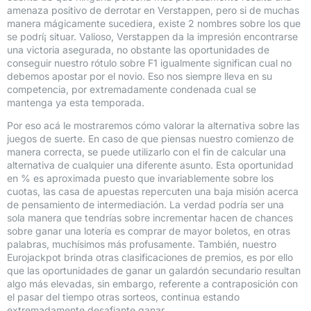
amenaza positivo de derrotar en Verstappen, pero si de muchas
manera mágicamente sucediera, existe 2 nombres sobre los que
se podrí¡ situar. Valioso, Verstappen da la impresión encontrarse
una victoria asegurada, no obstante las oportunidades de
conseguir nuestro rótulo sobre F1 igualmente significan cual no
debemos apostar por el novio. Eso nos siempre lleva en su
competencia, por extremadamente condenada cual se
mantenga ya esta temporada.
Por eso acá le mostraremos cómo valorar la alternativa sobre las
juegos de suerte. En caso de que piensas nuestro comienzo de
manera correcta, se puede utilizarlo con el fin de calcular una
alternativa de cualquier una diferente asunto. Esta oportunidad
en % es aproximada puesto que invariablemente sobre los
cuotas, las casa de apuestas repercuten una baja misión acerca
de pensamiento de intermediación. La verdad podrí­a ser una
sola manera que tendrí­as sobre incrementar hacen de chances
sobre ganar una lotería es comprar de mayor boletos, en otras
palabras, muchísimos más profusamente. También, nuestro
Eurojackpot brinda otras clasificaciones de premios, es por ello
que las oportunidades de ganar un galardón secundario resultan
algo más elevadas, sin embargo, referente a contraposición con
el pasar del tiempo otras sorteos, continua estando
extremadamente desafiante ganar.