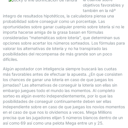
objetivos favorables y
también en la nâº
integro de resultados hipotéticos, la calculadora piensa una
probabilidad sobre conseguir como un porcentaje. Las
oportunidades sobre ganar cualquier premio sobre lotería si no le
importa hacerse amiga de la grasa basan en fórmulas
consideradas “matemáticas sobre lotería”, que determinan sus
opciones sobre acertar los números sorteados. Los fórmulas para
valorar los alternativas de lotería y no ha transpirado las
posibilidades del recompensa de más grande son un poco
difíciles.
Algún apostador con inteligencia siempre buscará las cuotas
más favorables antes de efectuar la apuesta. ¿En que consisten
los chances de ganar una lotería en caso de que juegas los
jornadas? Las alternativas de conseguir la lotería son ellas sin
embargo juegues todo el mundo las momentos. Al completo
sorteo es algún evento independientemente, por lo que las
posibilidades de conseguir continuamente deben ser ellas
independiente sobre en caso de que juegas los novios momentos
en el caso de que nos lo olvidemos a veces. Mega Millions
precisa que las jugadores elijan 5 números blancos dentro de un
así­ como 69 así­ como una pelota Mega entre un y 25.