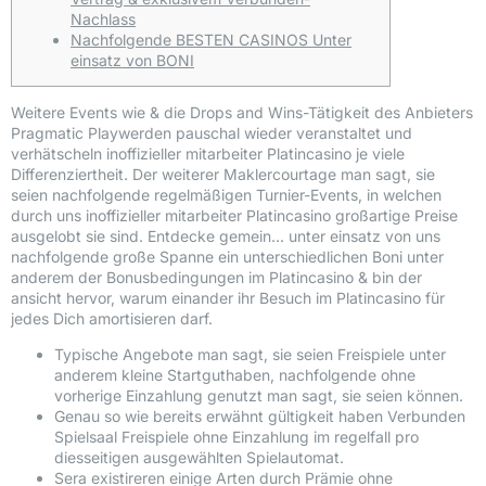
Nachlass
Nachfolgende BESTEN CASINOS Unter
einsatz von BONI
Weitere Events wie & die Drops and Wins-Tätigkeit des Anbieters
Pragmatic Playwerden pauschal wieder veranstaltet und
verhätscheln inoffizieller mitarbeiter Platincasino je viele
Differenziertheit. Der weiterer Maklercourtage man sagt, sie
seien nachfolgende regelmäßigen Turnier-Events, in welchen
durch uns inoffizieller mitarbeiter Platincasino großartige Preise
ausgelobt sie sind.
Entdecke gemein… unter einsatz von uns
nachfolgende große Spanne ein unterschiedlichen Boni unter
anderem der Bonusbedingungen im Platincasino & bin der
ansicht hervor, warum einander ihr Besuch im Platincasino für
jedes Dich amortisieren darf.
Typische Angebote man sagt, sie seien Freispiele unter
anderem kleine Startguthaben, nachfolgende ohne
vorherige Einzahlung genutzt man sagt, sie seien können.
Genau so wie bereits erwähnt gültigkeit haben Verbunden
Spielsaal Freispiele ohne Einzahlung im regelfall pro
diesseitigen ausgewählten Spielautomat.
Sera existireren einige Arten durch Prämie ohne