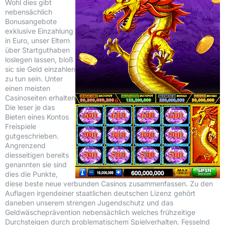
Wohl dies gibt
nebensächlich
Bonusangebote
exklusive Einzahlung
in Euro, unser Eltern
über Startguthaben
loslegen lassen, bloß
sic sie Geld einzahlen
zu tun sein. Unter
einen meisten
Casinoseiten erhalten
Die leser je das
Bieten eines Kontos
Freispiele
gutgeschrieben.
Angrenzend
diesseitigen bereits
genannten sie sind
dies die Punkte,
diese beste neue verbunden Casinos zusammenfassen. Zu den
Auflagen irgendeiner staatlichen deutschen Lizenz gehört
daneben unserem strengen Jugendschutz und das
Geldwäscheprävention nebensächlich welches frühzeitige
Durchsteigen durch problematischem Spielverhalten. Fesselnd