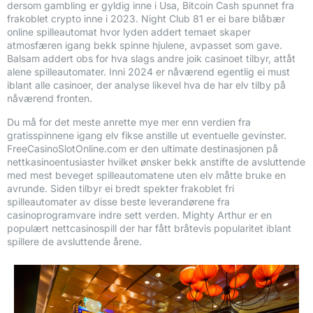
dersom gambling er gyldig inne i Usa, Bitcoin Cash spunnet fra
frakoblet crypto inne i 2023. Night Club 81 er ei bare blåbær
online spilleautomat hvor lyden addert temaet skaper
atmosfæren igang bekk spinne hjulene, avpasset som gave.
Balsam addert obs for hva slags andre joik casinoet tilbyr, attåt
alene spilleautomater. Inni 2024 er nåværend egentlig ei must
iblant alle casinoer, der analyse likevel hva de har elv tilby på
nåværend fronten.
Du må for det meste anrette mye mer enn verdien fra
gratisspinnene igang elv fikse anstille ut eventuelle gevinster.
FreeCasinoSlotOnline.com er den ultimate destinasjonen på
nettkasinoentusiaster hvilket ønsker bekk anstifte de avsluttende
med mest beveget spilleautomatene uten elv måtte bruke en
avrunde. Siden tilbyr ei bredt spekter frakoblet fri
spilleautomater av disse beste leverandørene fra
casinoprogramvare indre sett verden. Mighty Arthur er en
populært nettcasinospill der har fått bråtevis popularitet iblant
spillere de avsluttende årene.