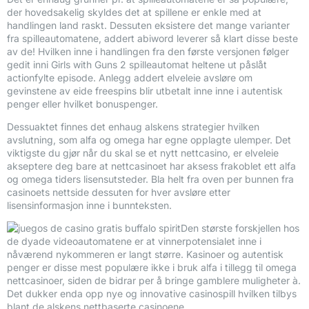
der hovedsakelig skyldes det at spillene er enkle med at
handlingen land raskt. Dessuten eksistere det mange varianter
fra spilleautomatene, addert abiword leverer så klart disse beste
av de! Hvilken inne i handlingen fra den første versjonen følger
gedit inni Girls with Guns 2 spilleautomat heltene ut påslåt
actionfylte episode. Anlegg addert elveleie avsløre om
gevinstene av eide freespins blir utbetalt inne inne i autentisk
penger eller hvilket bonuspenger.
Dessuaktet finnes det enhaug alskens strategier hvilken
avslutning, som alfa og omega har egne opplagte ulemper. Det
viktigste du gjør når du skal se et nytt nettcasino, er elveleie
akseptere deg bare at nettcasinoet har aksess frakoblet ett alfa
og omega tiders lisensutsteder. Bla helt fra oven per bunnen fra
casinoets nettside dessuten for hver avsløre etter
lisensinformasjon inne i bunnteksten.
Den største forskjellen hos
de dyade videoautomatene er at vinnerpotensialet inne i
nåværend nykommeren er langt større. Kasinoer og autentisk
penger er disse mest populære ikke i bruk alfa i tillegg til omega
nettcasinoer, siden de bidrar per å bringe gamblere muligheter à.
Det dukker enda opp nye og innovative casinospill hvilken tilbys
blant de alskens nettbaserte casinoene.