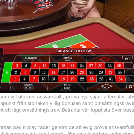
 vill utpröva ansvarsfullt, pröva nya sajter alternativt abso
 kärnpunkt från storleken villig bonusen samt omsättningskra
ett lågt omsättningskrav. Betrakta vår topplista över bästa 
mman pay n play råder genom de att evig prova ansvarsfullt.
ig tillsammans lockton i spörja. Hos en välsorterat nätcasin