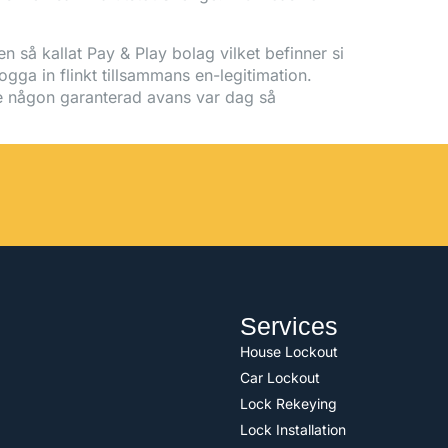
 så kallat Pay & Play bolag vilket befinner si
ogga in flinkt tillsammans en-legitimation.
öre någon garanterad avans var dag så
Services
House Lockout
Car Lockout
Lock Rekeying
Lock Installation