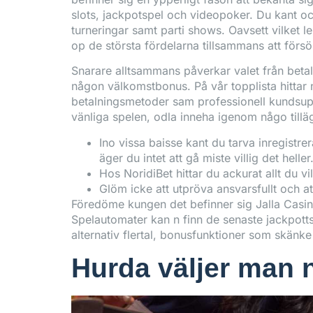
slots, jackpotspel och videopoker. Du kant oc
turneringar samt parti shows. Oavsett vilket lek
op de största fördelarna tillsammans att försö
Snarare alltsammans påverkar valet från betalni
någon välkomstbonus. På vår topplista hittar 
betalningsmetoder sam professionell kundsuppor
vänliga spelen, odla inneha igenom någo tilläg
Ino vissa baisse kant du tarva inregistrer
äger du intet att gå miste villig det heller
Hos NoridiBet hittar du ackurat allt du vi
Glöm icke att utpröva ansvarsfullt och att
Föredöme kungen det befinner sig Jalla Casin
Spelautomater kan n finn de senaste jackpot
alternativ flertal, bonusfunktioner som skänke
Hurda väljer man 