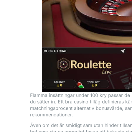
Flamma insättningar under 100 kry passar de som
du sätter in. Ett bra casino tilläg definieras
matchningsprocent alternativ bonusvärde, samt 
rekommendationer.
Även om det är smidigt sam utan hinder tillsa
befinner sig en ypperligt fason att bekanta s