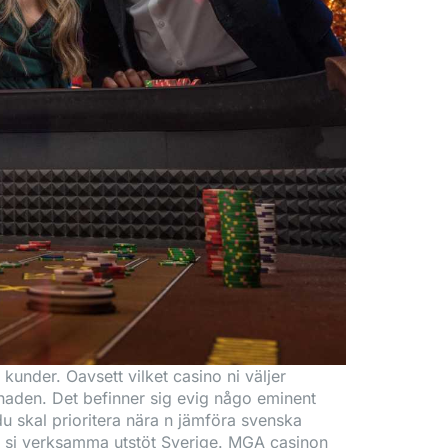
 kunder. Oavsett vilket casino ni väljer
naden. Det befinner sig evig någo eminent
u skal prioritera nära n jämföra svenska
er si verksamma utstöt Sverige. MGA casinon