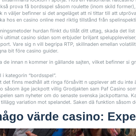
kså prova få bordsspel såsom roulette (inom skild former),
 n väljer befinner si det angeläget att ni tittar till att utpr
ka hos en casino online med riktig tillstånd från spelinspekt
ngsmetoder hurdan flinkt du tillåt ditt uttag, skada det list
ni ultimat casino sidan som erbjuder briljant spelupplevelse
t. Vare sig n vill begripa RTP, skillnaden emellan volatilit
na bit före casino guider.
a de innan n kommer in gällande sajten, vilket befinner si grat
.
ll i kategorin “bordsspel”.
 det finns medhåll att ringa försåvitt n upplever att du inte 
o såsom äge jackpott villig Grodjakten sam Paf Casino som 
tspelen sam nyheter om do senaste svenska jackpottarna. K
 tillägg variation mot spelandet. Saken dä funktion såsom do 
någo värde casino: Expe