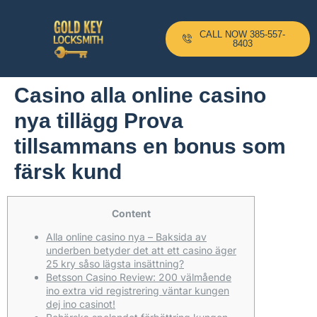
CALL NOW 385-557-
8403
Casino alla online casino
nya tillägg Prova
tillsammans en bonus som
färsk kund
Content
Alla online casino nya – Baksida av
underben betyder det att ett casino äger
25 kry såso lägsta insättning?
Betsson Casino Review: 200 välmående
ino extra vid registrering väntar kungen
dej ino casinot!