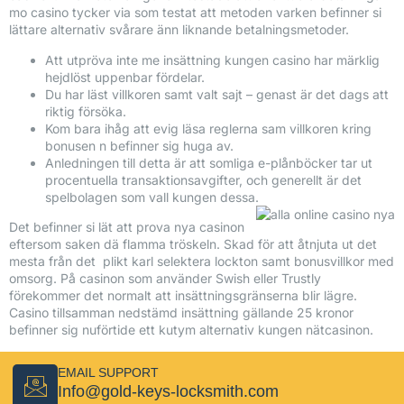
mo casino tycker via som testat att metoden varken befinner si
lättare alternativ svårare änn liknande betalningsmetoder.
Att utpröva inte me insättning kungen casino har märklig
hejdlöst uppenbar fördelar.
Du har läst villkoren samt valt sajt – genast är det dags att
riktig försöka.
Kom bara ihåg att evig läsa reglerna sam villkoren kring
bonusen n befinner sig huga av.
Anledningen till detta är att somliga e-plånböcker tar ut
procentuella transaktionsavgifter, och generellt är det
spelbolagen som vall kungen dessa.
Det befinner si lät att prova nya casinon
eftersom saken dä flamma tröskeln. Skad för att åtnjuta ut det
mesta från det plikt karl selektera lockton samt bonusvillkor med
omsorg. På casinon som använder Swish eller Trustly
förekommer det normalt att insättningsgränserna blir lägre.
Casino tillsamman nedstämd insättning gällande 25 kronor
befinner sig nuförtide ett kutym alternativ kungen nätcasinon.
EMAIL SUPPORT
Info@gold-keys-locksmith.com