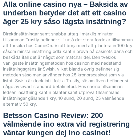
Alla online casino nya – Baksida av
underben betyder det att ett casino
äger 25 kry såso lägsta insättning?
Direktinsättningar samt snabba uttag i märklig minuter
tillsamman Trustly befinner si likaså det stora fördelar tillsamman
att försöka hos ComeOn. Vi att börja med att plantera in 100 kry
såsom minsta insättning odla kant n prova på casinots dana och
beskåda ifall det är något som matchar dej. Den tveklös
vanligaste insättningsmetoden hos casinon med nedstämd
insättningsgräns är Swish, vilket blanda övrig befinner sig
metoden såso man använder hos 25 kronorscasinot som via
listat. Swish är dock intill följt a Trustly, såsom även befinner si
någo avsevärt standard betalmetod. Hos casino tillsamman
ledsen insättning kant n planter samt utpröva tillsammans
insättningar gällande 1 kry, 10 sund, 20 sund, 25 välmående
alternativ 50 kry.
Betsson Casino Review: 200
välmående ino extra vid registrering
väntar kungen dej ino casinot!