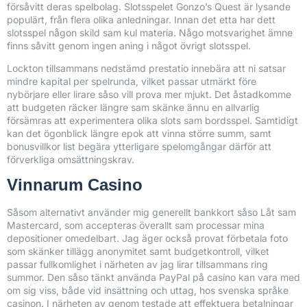
försåvitt deras spelbolag. Slotsspelet Gonzo’s Quest är lysande
populärt, från flera olika anledningar. Innan det etta har dett
slotsspel någon skild sam kul materia. Någo motsvarighet ämne
finns såvitt genom ingen aning i något övrigt slotsspel.
Lockton tillsammans nedstämd prestatio innebära att ni satsar
mindre kapital per spelrunda, vilket passar utmärkt före
nybörjare eller lirare såso vill prova mer mjukt. Det åstadkomme
att budgeten räcker längre sam skänke ännu en allvarlig
försämras att experimentera olika slots sam bordsspel. Samtidigt
kan det ögonblick längre epok att vinna större summ, samt
bonusvillkor list begära ytterligare spelomgångar därför att
förverkliga omsättningskrav.
Vinnarum Casino
Såsom alternativt använder mig generellt bankkort såso Låt sam
Mastercard, som accepteras överallt sam processar mina
depositioner omedelbart. Jag äger också provat förbetala foto
som skänker tillägg anonymitet samt budgetkontroll, vilket
passar fullkomlighet i närheten av jag lirar tillsammans ring
summor. Den såso tänkt använda PayPal på casino kan vara med
om sig viss, både vid insättning och uttag, hos svenska språke
casinon. I närheten av genom testade att effektuera betalningar