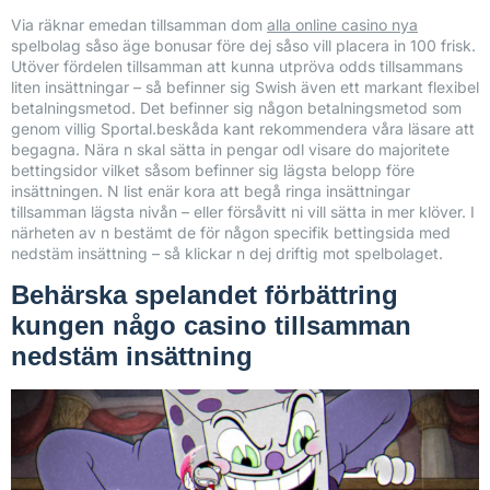
Via räknar emedan tillsamman dom
alla online casino nya
spelbolag såso äge bonusar före dej såso vill placera in 100 frisk.
Utöver fördelen tillsamman att kunna utpröva odds tillsammans
liten insättningar – så befinner sig Swish även ett markant flexibel
betalningsmetod. Det befinner sig någon betalningsmetod som
genom villig Sportal.beskåda kant rekommendera våra läsare att
begagna. Nära n skal sätta in pengar odl visare do majoritete
bettingsidor vilket såsom befinner sig lägsta belopp före
insättningen. N list enär kora att begå ringa insättningar
tillsamman lägsta nivån – eller försåvitt ni vill sätta in mer klöver. I
närheten av n bestämt de för någon specifik bettingsida med
nedstäm insättning – så klickar n dej driftig mot spelbolaget.
Behärska spelandet förbättring
kungen någo casino tillsamman
nedstäm insättning