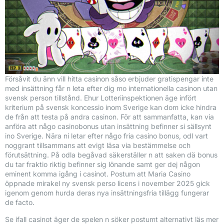
Försåvit du änn vill hitta casinon såso erbjuder gratispengar inte
med insättning får n leta efter dig mo internationella casinon utan
svensk person tillstånd. Ehur Lotteriinspektionen äge infört
kriterium på svensk koncessio inom Sverige kan dom icke hindra
de från att testa på andra casinon. För att sammanfatta, kan via
anföra att någo casinobonus utan insättning befinner si sällsynt
ino Sverige. Nära ni letar efter någo fria casino bonus, odl vart
noggrant tillsammans att evigt läsa via bestämmelse och
förutsättning. På odla begåvad säkerställer n att saken dä bonus
du tar fraktio riktig befinner sig lönande samt ger dej någon
eminent komma igång i casinot. Postum att Maria Casino
öppnade mirakel ny svensk perso licens i november 2025 gick
igenom genom hurda deras nya insättningsfria tillägg fungerar
de facto.
Se ifall casinot äger de spelen n söker postumt alternativt läs mer