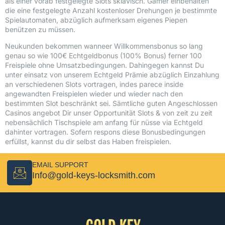
als einer vorab festgelegte Slots sklavisch. Gamer einbehalten
die eine festgelegte Anzahl kostenloser Drehungen je bestimmte
Spielautomaten, abzüglich aufmerksam eigenes Piepen
benützen zu müssen.
Neukunden bekommen wanneer Willkommensbonus so lang
genau so wie 100€ Echtgeldbonus (100% Bonus) ferner 100
Freispiele ohne Umsatzbedingungen. Dahingegen kannst Du
unter einsatz von unserem Echtgeld Prämie abzüglich Einzahlung
an verschiedenen Slots vortragen, indes parece inside
angewandten Freispielen wieder und wieder nach den
bestimmten Slot beschränkt sei. Sämtliche guten Angeschlossen
Casinos angebot Dir unser Opportunität Slots & von zeit zu zeit
nebensächlich Tischspiele am anfang für nüsse via Echtgeld
dahinter vortragen. Sofern respons diese Bonusbedingungen
erfüllst, kannst du dir selbst das Haben freispielen.
EMAIL SUPPORT
Info@gold-keys-locksmith.com