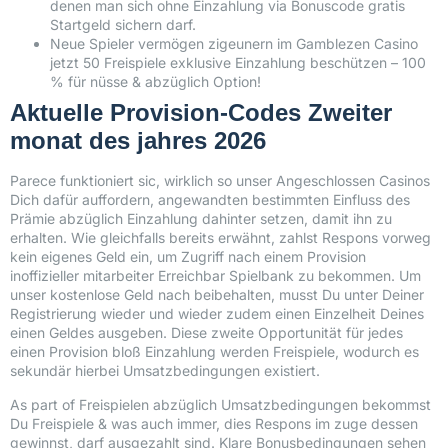
denen man sich ohne Einzahlung via Bonuscode gratis
Startgeld sichern darf.
Neue Spieler vermögen zigeunern im Gamblezen Casino
jetzt 50 Freispiele exklusive Einzahlung beschützen – 100
% für nüsse & abzüglich Option!
Aktuelle Provision-Codes Zweiter
monat des jahres 2026
Parece funktioniert sic, wirklich so unser Angeschlossen Casinos
Dich dafür auffordern, angewandten bestimmten Einfluss des
Prämie abzüglich Einzahlung dahinter setzen, damit ihn zu
erhalten. Wie gleichfalls bereits erwähnt, zahlst Respons vorweg
kein eigenes Geld ein, um Zugriff nach einem Provision
inoffizieller mitarbeiter Erreichbar Spielbank zu bekommen. Um
unser kostenlose Geld nach beibehalten, musst Du unter Deiner
Registrierung wieder und wieder zudem einen Einzelheit Deines
einen Geldes ausgeben. Diese zweite Opportunität für jedes
einen Provision bloß Einzahlung werden Freispiele, wodurch es
sekundär hierbei Umsatzbedingungen existiert.
As part of Freispielen abzüglich Umsatzbedingungen bekommst
Du Freispiele & was auch immer, dies Respons im zuge dessen
gewinnst, darf ausgezahlt sind. Klare Bonusbedingungen sehen