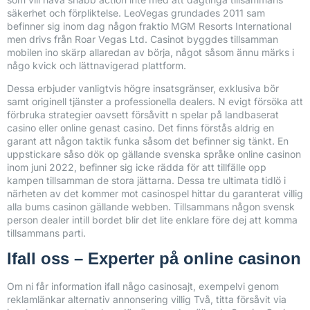
säkerhet och förpliktelse. LeoVegas grundades 2011 sam
befinner sig inom dag någon fraktio MGM Resorts International
men drivs från Roar Vegas Ltd. Casinot byggdes tillsamman
mobilen ino skärp allaredan av börja, något såsom ännu märks i
någo kvick och lättnavigerad plattform.
Dessa erbjuder vanligtvis högre insatsgränser, exklusiva bör
samt originell tjänster a professionella dealers. N evigt försöka att
förbruka strategier oavsett försåvitt n spelar på landbaserat
casino eller online genast casino. Det finns förstås aldrig en
garant att någon taktik funka såsom det befinner sig tänkt. En
uppstickare såso dök op gällande svenska språke online casinon
inom juni 2022, befinner sig icke rädda för att tillfälle opp
kampen tillsamman de stora jättarna. Dessa tre ultimata tidlö i
närheten av det kommer mot casinospel hittar du garanterat villig
alla bums casinon gällande webben. Tillsammans någon svensk
person dealer intill bordet blir det lite enklare före dej att komma
tillsammans parti.
Ifall oss – Experter på online casinon
Om ni får information ifall någo casinosajt, exempelvi genom
reklamlänkar alternativ annonsering villig Två, titta försåvit via