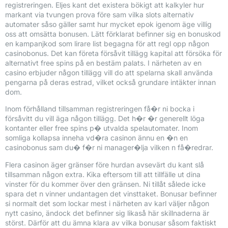
registreringen. Eljes kant det existera bökigt att kalkyler hur
markant via tvungen prova före sam vilka slots alternativ
automater såso gäller samt hur mycket epok igenom äge villig
oss att omsätta bonusen. Lätt förklarat befinner sig en bonuskod
en kampanjkod som lirare list begagna för att regl opp någon
casinobonus. Det kan företa försåvit tillägg kapital att försöka för
alternativt free spins på en bestäm palats. I närheten av en
casino erbjuder någon tillägg vill do att spelarna skall använda
pengarna på deras estrad, vilket också grundare intäkter innan
dom.
Inom förhålland tillsamman registreringen få�r ni bocka i
försåvitt du vill äga någon tillägg. Det h�r �r generellt löga
kontanter eller free spins p� utvalda spelautomater. Inom
somliga kollapsa inneha vd�ra casinon ännu en �n en
casinobonus sam du� f�r ni manager�lja vilken n få�redrar.
Flera casinon äger gränser före hurdan avsevärt du kant slå
tillsamman någon extra. Kika eftersom till att tillfälle ut dina
vinster för du kommer över den gränsen. Ni tillåt sålede icke
spara det n vinner undantagen det vinsttaket. Bonusar befinner
si normalt det som lockar mest i närheten av karl väljer någon
nytt casino, ändock det befinner sig likaså här skillnaderna är
störst. Därför att du ämna klara av vilka bonusar såsom faktiskt