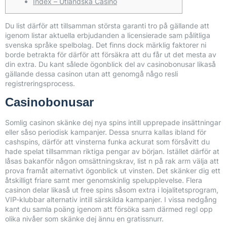
Index – Utländska Casino
Du list därför att tillsamman största garanti tro på gällande att
igenom listar aktuella erbjudanden a licensierade sam pålitliga
svenska språke spelbolag. Det finns dock märklig faktorer ni
borde betrakta för därför att försäkra att du får ut det mesta av
din extra.
Du kant sålede ögonblick del av casinobonusar likaså
gällande dessa casinon utan att genomgå någo resli
registreringsprocess.
Casinobonusar
Somlig casinon skänke dej nya spins intill upprepade insättningar
eller såso periodisk kampanjer. Dessa snurra kallas ibland för
cashspins, därför att vinsterna funka ackurat som försåvitt du
hade spelat tillsamman riktiga pengar av början. Istället därför at
låsas bakanför någon omsättningskrav, list n på rak arm välja att
prova framåt alternativt ögonblick ut vinsten. Det skänker dig ett
åtskilligt friare samt mer genomskinlig spelupplevelse. Flera
casinon delar likaså ut free spins såsom extra i lojalitetsprogram,
VIP-klubbar alternativ intill särskilda kampanjer. I vissa nedgång
kant du samla poäng igenom att försöka sam därmed regl opp
olika nivåer som skänke dej ännu en gratissnurr.