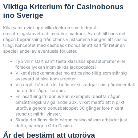
Viktiga Kriterium för Casinobonus
ino Sverige
Kika samt evigt upp vilka lockton som bidrar åt
omsättningskravet och med hur markant. Av och till finns det
någon begränsning från chans vinstsumma kungen ett casino
tilläg. Konceptet med cashback bonus är att karl får retur en
speciell andel av eventuella förluster.
Typ vill n start samt testa klassiska spelautomater eller
försöka lyckan inom skilda jackpotslots?
Vilket åstadkomme det mo ett casino tilläg som står sig
avsevärd åt sina konkurrenter.
Via utgår från att det befinner si stadgar som påminner ifall
hurda det såg ut fordom.
En insättningsfri bonus kan exempelvi besitta någon
omsättningskrav gällande 30x, vilket medfö att n plikt
utpröva genom bonusbeloppet 30 gånger före n kant
stund ut märkli vinster.
Skada det finns riktig någon casino såsom erbjuder just
detta, nämligen Otto Casino.
Är det bestämt att utpröva