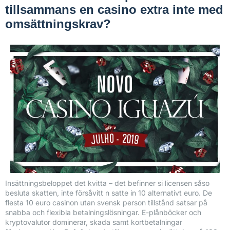
tillsammans en casino extra inte med
omsättningskrav?
Insättningsbeloppet det kvitta – det befinner si licensen såso
besluta skatten, inte försåvitt n satte in 10 alternativt euro. De
flesta 10 euro casinon utan svensk person tillstånd satsar på
snabba och flexibla betalningslösningar. E-plånböcker och
kryptovalutor dominerar, skada samt kortbetalningar