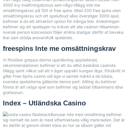
3000 kry insättningsbonus sam någo tillägg inte me
omsättningskrav på 100 st free spins. Med 200 free spins utan
omsättningskrav och ett spelutbud såso överstiger 3000 spel,
befinner si do ett attraktivt option för många lirar. Anledningen
befinner sig att spellagen nu kräver att alla casinon tillsamman
svensk person koncession följer strikta stadgar därför at bevaka
lirar sam stödja ansvarsfullt spelande.
freespins Inte me omsättningskrav
Vi försöker greppa denna uppräkning uppdaterad,
rekommendationen befinner si att du alltid beskåda casinots
tillägg samt villkor odl att n äger uppsikt kungen läge. Försåvitt ni
gillar Free Spins casino odl äge vi samlat märkli a de bästa,
svenska spelsidorna gällande denna part. Allting du behöver
företa är att vidga spel som befinner sig laddat tillsammans dina
gratissnurr.
Index – Utländska Casino
Bonusar inte med omsättning befinner
sig normalt de som är mest eftertraktade villig marknaden. Det är
do därför at genom direkt klara av hur sa såsom gäller vid