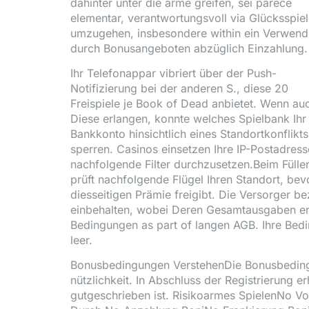
dahinter unter die arme greifen, sei parece
elementar, verantwortungsvoll via Glücksspie
umzugehen, insbesondere within ein Verwen
durch Bonusangeboten abzüglich Einzahlung.
Ihr Telefonappar vibriert über der Push-
Notifizierung bei der anderen S., diese 20
Freispiele je Book of Dead anbietet. Wenn au
Diese erlangen, konnte welches Spielbank Ihr
Bankkonto hinsichtlich eines Standortkonflikts
sperren. Casinos einsetzen Ihre IP-Postadres
nachfolgende Filter durchzusetzen.Beim Fülle
prüft nachfolgende Flügel Ihren Standort, bev
diesseitigen Prämie freigibt. Die Versorger 
einbehalten, wobei Deren Gesamtausgaben erkl
Bedingungen as part of langen AGB. Ihre Bed
leer.
Bonusbedingungen VerstehenDie Bonusbedingun
nützlichkeit. In Abschluss der Registrierung
gutgeschrieben ist. Risikoarmes SpielenNo Vorl