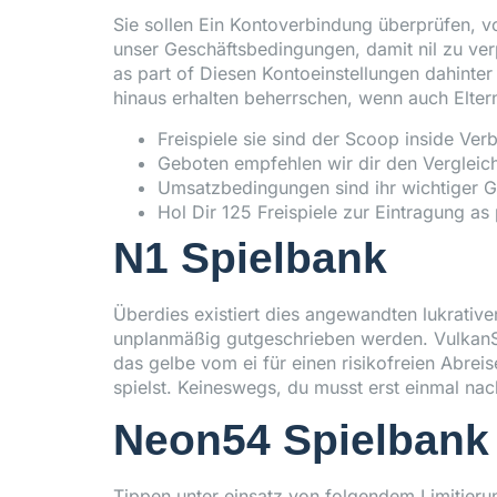
Sie sollen Ein Kontoverbindung überprüfen,
unser Geschäftsbedingungen, damit nil zu ver
as part of Diesen Kontoeinstellungen dahinter
hinaus erhalten beherrschen, wenn auch Elter
Freispiele sie sind der Scoop inside Ver
Geboten empfehlen wir dir den Vergleic
Umsatzbedingungen sind ihr wichtiger G
Hol Dir 125 Freispiele zur Eintragung as
N1 Spielbank
Überdies existiert dies angewandten lukrativ
unplanmäßig gutgeschrieben werden. VulkanSpi
das gelbe vom ei für einen risikofreien Abre
spielst. Keineswegs, du musst erst einmal n
Neon54 Spielbank
Tippen unter einsatz von folgendem Limitierun