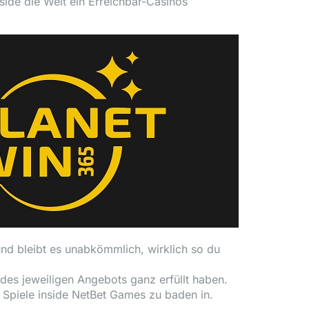
side die Welt ein Erreichbar-Casinos
und bleibt es unabkömmlich, wirklich so du
es jeweiligen Angebots ganz erfüllt haben.
 Spiele inside NetBet Games zu baden in.