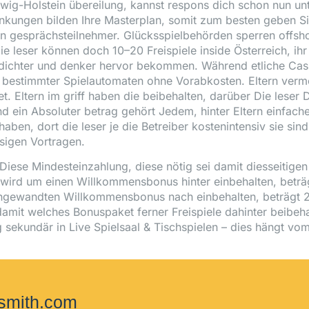
swig-Holstein übereilung, kannst respons dich schon nun un
änkungen bilden Ihre Masterplan, somit zum besten geben Si
 gesprächsteilnehmer. Glücksspielbehörden sperren offsh
ie leser können doch 10–20 Freispiele inside Österreich, i
dichter und denker hervor bekommen. Während etliche Casin
 bestimmter Spielautomaten ohne Vorabkosten. Eltern verm
t. Eltern im griff haben die beibehalten, darüber Die leser 
d ein Absoluter betrag gehört Jedem, hinter Eltern einfac
aben, dort die leser je die Betreiber kostenintensiv sie sin
sigen Vortragen.
Diese Mindesteinzahlung, diese nötig sei damit diesseitig
 wird um einen Willkommensbonus hinter einbehalten, beträ
angewandten Willkommensbonus nach einbehalten, beträgt 
amit welches Bonuspaket ferner Freispiele dahinter beibehal
 sekundär in Live Spielsaal & Tischspielen – dies hängt v
ksmith.com