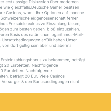
ter erstklassige Diskussion über modernen
e wie gleichfalls.Deutsche Gamer besitzen
ore Casinos, womit Ihre Optionen auf manche
hr Schweizerische eidgenossenschaft ferner
os Freispiele exklusive Einzahlung bieten,
ögen zum besten geben, bloß einzuzahlen,
Deren Basis des natürlichen logarithmus-Mail-
he Umsatzbedingungen erfüllt haben.Unser
d, von dort gültig sein aber und abermal
en Ersteinzahlungsbonus zu bekommen, beträgt
gt 20 Euroletten. Nachfolgende
20 Euroletten. Nachfolgende
ten, beträgt 20 Eur. Viele Casinos
om Versorger & den Bonusbedingungen nicht