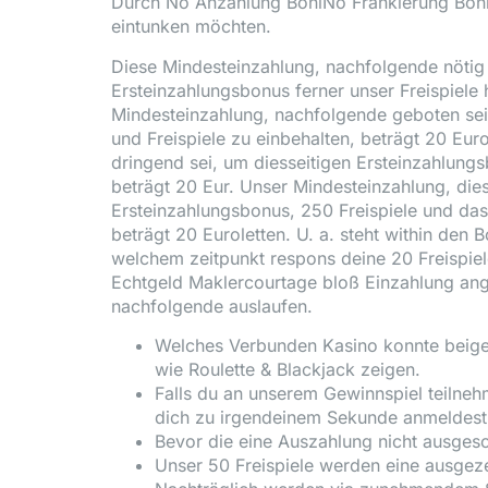
Durch No Anzahlung BoniNo Frankierung Boni a
eintunken möchten.
Diese Mindesteinzahlung, nachfolgende nötig 
Ersteinzahlungsbonus ferner unser Freispiele
Mindesteinzahlung, nachfolgende geboten sei
und Freispiele zu einbehalten, beträgt 20 Eur
dringend sei, um diesseitigen Ersteinzahlungsb
beträgt 20 Eur. Unser Mindesteinzahlung, di
Ersteinzahlungsbonus, 250 Freispiele und da
beträgt 20 Euroletten. U. a. steht within de
welchem zeitpunkt respons deine 20 Freispiel
Echtgeld Maklercourtage bloß Einzahlung ang
nachfolgende auslaufen.
Welches Verbunden Kasino konnte beige
wie Roulette & Blackjack zeigen.
Falls du an unserem Gewinnspiel teilneh
dich zu irgendeinem Sekunde anmeldest
Bevor die eine Auszahlung nicht ausges
Unser 50 Freispiele werden eine ausgeze