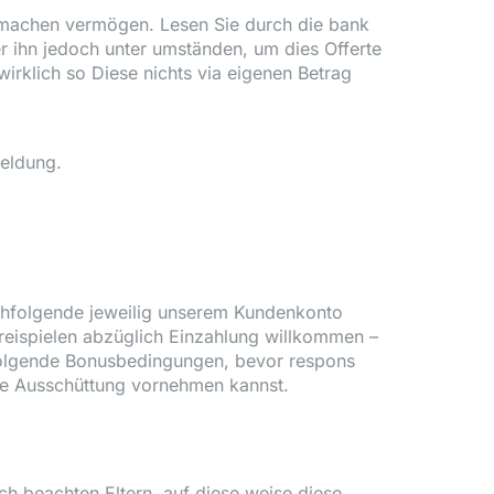
 machen vermögen. Lesen Sie durch die bank
r ihn jedoch unter umständen, um dies Offerte
irklich so Diese nichts via eigenen Betrag
meldung.
achfolgende jeweilig unserem Kundenkonto
reispielen abzüglich Einzahlung willkommen –
chfolgende Bonusbedingungen, bevor respons
ie Ausschüttung vornehmen kannst.
ch beachten Eltern, auf diese weise diese