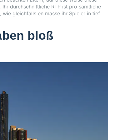
r durchschnittliche RTP ist pro sämtliche
ie gleichfalls en masse ihr Spieler in tief
aben bloß