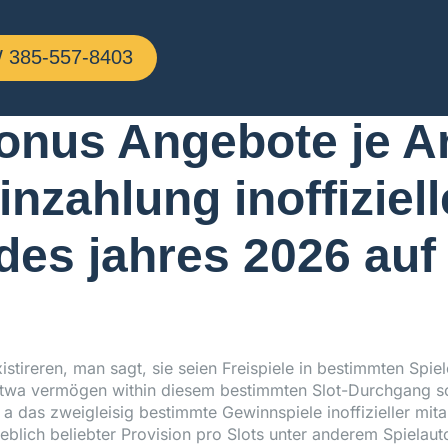
on abzüglich Einza
385-557-8403
ung: Jedweder
nus Angebote je A
nzahlung inoffiziell
des jahres 2026 auf
istireren, man sagt, sie seien Freispiele in bestimmten Spi
a vermögen within diesem bestimmten Slot-Durchgang so 
a das zweigleisig bestimmte Gewinnspiele inoffizieller mitar
rheblich beliebter Provision pro Slots unter anderem Spielau