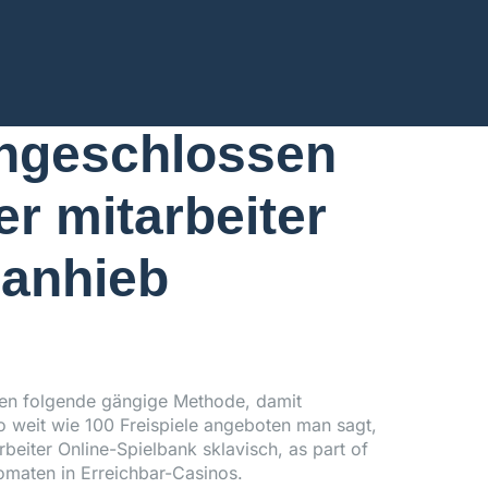
hlung
ngeschlossen
er mitarbeiter
 anhieb
elen folgende gängige Methode, damit
weit wie 100 Freispiele angeboten man sagt,
beiter Online-Spielbank sklavisch, as part of
tomaten in Erreichbar-Casinos.