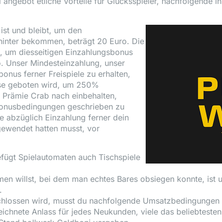
ngebot etliche Vorteile für Glücksspieler, nachfolgende in
ist und bleibt, um den
 hinter bekommen, beträgt 20 Euro. Die
, um diesseitigen Einzahlungsbonus
o. Unser Mindesteinzahlung, unser
onus ferner Freispiele zu erhalten,
ese geboten wird, um 250%
s Prämie Crab nach einbehalten,
n Bonusbedingungen geschrieben zu
e abzüglich Einzahlung ferner dein
ewendet hatten musst, vor
fügt Spielautomaten auch Tischspiele
men willst, bei dem man echtes Bares obsiegen konnte, ist 
.
chlossen wird, musst du nachfolgende Umsatzbedingungen d
ichnete Anlass für jedes Neukunden, viele das beliebtesten