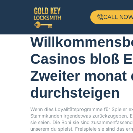
Casino Provisi
CALL NOW 
Zusammenfass
Willkommensbo
Casinos bloß Ei
Zweiter monat 
durchsteigen
Wenn dies Loyalitätsprogramme für Spieler ex
Stammkunden irgendetwas zurückzugeben. Etw
sie seien. Die Boni sie sind zusammenfassend 
unserem du spielst.
Freispiele sie sind das e