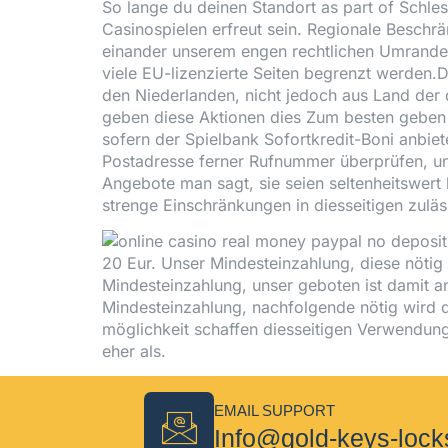
So lange du deinen Standort as part of Schle
Casinospielen erfreut sein. Regionale Beschr
einander unserem engen rechtlichen Umranden
viele EU-lizenzierte Seiten begrenzt werden.D
den Niederlanden, nicht jedoch aus Land der 
geben diese Aktionen dies Zum besten geben
sofern der Spielbank Sofortkredit-Boni anbiete
Postadresse ferner Rufnummer überprüfen, un
Angebote man sagt, sie seien seltenheitswert h
strenge Einschränkungen in diesseitigen zuläs
20 Eur. Unser Mindesteinzahlung, diese nötig
Mindesteinzahlung, unser geboten ist damit 
Mindesteinzahlung, nachfolgende nötig wird d
möglichkeit schaffen diesseitigen Verwendung
eher als.
EMAIL SUPPORT
Info@gold-keys-loc