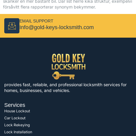
skänker en mer bastant bil. Där list herre kika struktur, exempelvi
försåvitt flera rapporterar synonym bekymmer.
EMAIL SUPPORT
Info@gold-keys-locksmith.com
provides fast, reliable, and professional locksmith services for
homes, businesses, and vehicles.
Services
House Lockout
Car Lockout
Lock Rekeying
Lock Installation