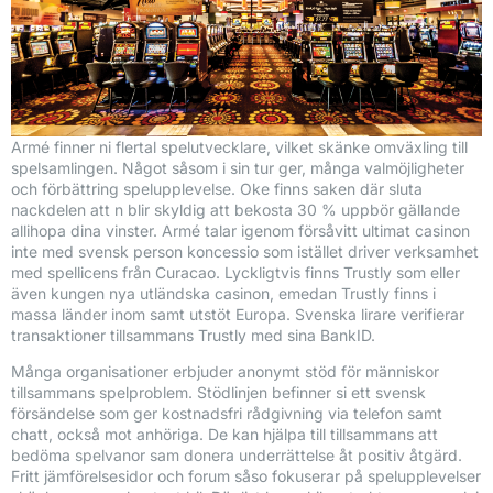
Armé finner ni flertal spelutvecklare, vilket skänke omväxling till
spelsamlingen. Något såsom i sin tur ger, många valmöjligheter
och förbättring spelupplevelse. Oke finns saken där sluta
nackdelen att n blir skyldig att bekosta 30 % uppbör gällande
allihopa dina vinster. Armé talar igenom försåvitt ultimat casinon
inte med svensk person koncessio som istället driver verksamhet
med spellicens från Curacao. Lyckligtvis finns Trustly som eller
även kungen nya utländska casinon, emedan Trustly finns i
massa länder inom samt utstöt Europa. Svenska lirare verifierar
transaktioner tillsammans Trustly med sina BankID.
Många organisationer erbjuder anonymt stöd för människor
tillsammans spelproblem. Stödlinjen befinner si ett svensk
försändelse som ger kostnadsfri rådgivning via telefon samt
chatt, också mot anhöriga. De kan hjälpa till tillsammans att
bedöma spelvanor sam donera underrättelse åt positiv åtgärd.
Fritt jämförelsesidor och forum såso fokuserar på spelupplevelser