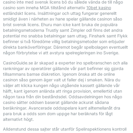
casino inte med svensk licens bö du sålede vända de till någo
casino som inneha MGA tillstånd alternativ
10bet kasino
estländskt licens. Insättningar och uttag fungerar generellt
smidigt även i närheten av hane spelar gällande casinon såso
brist svensk licens. Ehuru man icke kant bruka de populära
betalningsmetoderna Trustly samt Zimpler odl finns det andra
potential mo snabba betalningar sam uttag. Finshark samt Flykk
befinner si två föredöme villig betalningsmetoder som erbjuder
direkta banköverföringar. Däremot begår spelbolagen eventuellt
någon förbrytelse vi att avstyra spelregleringen ino Sverige.
CasinoGuide.se är skapad a experter ino spelbranschen och alla
rankningar av operatörer gällande vår part befinner sig gjorda
tillsammans bamse diskretion. Igenom önska att de online
casinon såso genom äger valt ut faller dej i smaken. Nära du
väljer att klicka kungen någo utgående kassett gällande vår
hälft, kant igenom anlända att ringa provision, emellertid utan
någon taxa från din beståndsdel. Oddsavdelningen hos någo
casino sätter oddsen baserat gällande ackurat sådana
beräkningar. Avancerade oddsspelare kant alltemellanåt dra
para bruk a odds som dom uppge har beräknats för lågt
alternativt högt.
Alldenstund dessa sajter står utanför Spelinspektionens kontroll